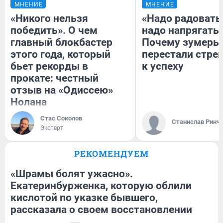
МНЕНИЕ
МНЕНИЕ
«Никого нельзя
«Надо радоватьс
победить». О чем
надо напрягатьс
главный блокбастер
Почему зумеры
этого года, который
перестали стре
бьет рекорды в
к успеху
прокате: честный
отзыв на «Одиссею»
Нолана
Стас Соколов
Станислав Ринч
Эксперт
РЕКОМЕНДУЕМ
«Шрамы болят ужасно».
Екатеринбурженка, которую облили
кислотой по указке бывшего,
рассказала о своем восстановлении