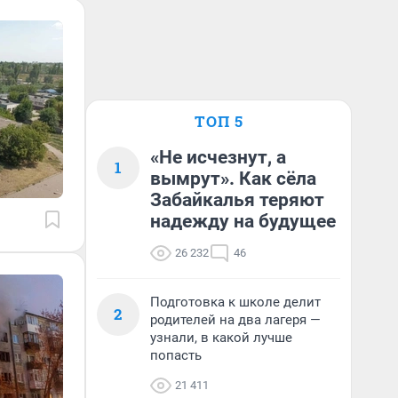
ТОП 5
«Не исчезнут, а
1
вымрут». Как сёла
Забайкалья теряют
надежду на будущее
26 232
46
Подготовка к школе делит
2
родителей на два лагеря —
узнали, в какой лучше
попасть
21 411