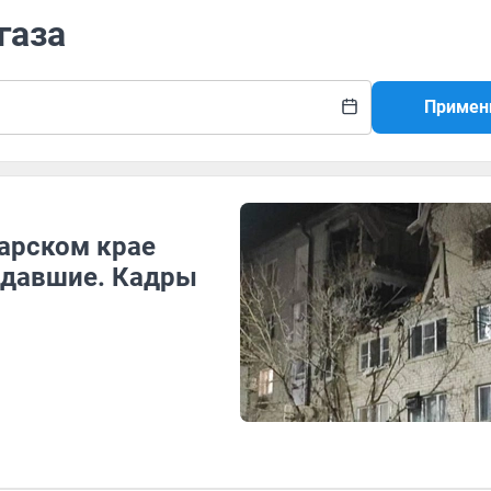
газа
Примен
арском крае
адавшие. Кадры