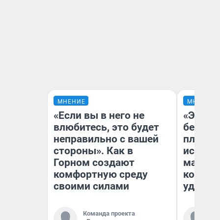
МНЕНИЕ
МНЕНИЕ
«Если вы в него не
«Это б
влюбитесь, это будет
безобр
неправильно с вашей
площад
стороны». Как в
исчезл
Горном создают
малень
комфортную среду
которы
своими силами
удобне
Команда проекта
Ко