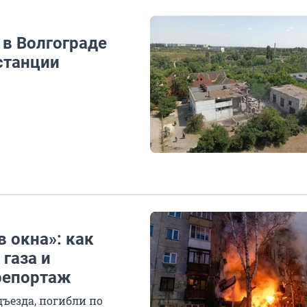
 в Волгограде
станции
 окна»: как
газа и
репортаж
дъезда, погибли по