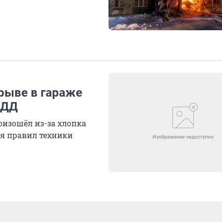
рыве в гараже
БДД
изошёл из-за хлопка
ия правил техники