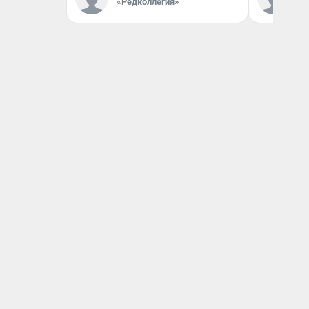
«Редколлегия»
«Р