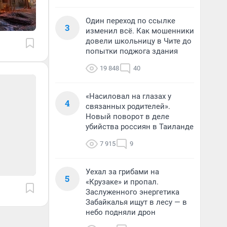
Один переход по ссылке
3
изменил всё. Как мошенники
довели школьницу в Чите до
попытки поджога здания
19 848
40
«Насиловал на глазах у
4
связанных родителей».
Новый поворот в деле
убийства россиян в Таиланде
7 915
9
Уехал за грибами на
5
«Крузаке» и пропал.
Заслуженного энергетика
Забайкалья ищут в лесу — в
небо подняли дрон