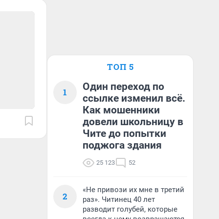
ТОП 5
Один переход по
1
ссылке изменил всё.
Как мошенники
довели школьницу в
Чите до попытки
поджога здания
25 123
52
«Не привози их мне в третий
2
раз». Читинец 40 лет
разводит голубей, которые