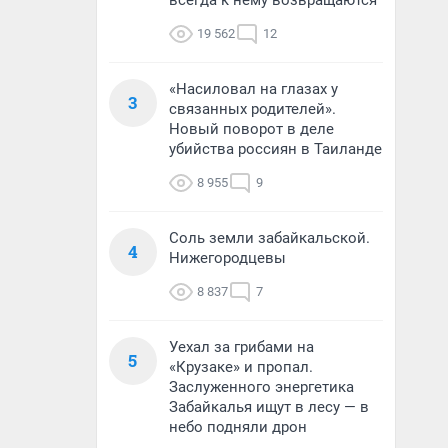
всегда к нему возвращаются
19 562
12
«Насиловал на глазах у
3
связанных родителей».
Новый поворот в деле
убийства россиян в Таиланде
8 955
9
Соль земли забайкальской.
4
Нижегородцевы
8 837
7
Уехал за грибами на
5
«Крузаке» и пропал.
Заслуженного энергетика
Забайкалья ищут в лесу — в
небо подняли дрон