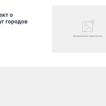
ект о
уг городов