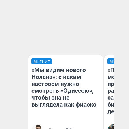
МНЕНИЕ
МНЕНИЕ
«Мы видим нового
«Покуп
Нолана»: с каким
мешке»
настроем нужно
предпр
смотреть «Одиссею»,
рассказ
чтобы она не
самом 
выглядела как фиаско
бизнес
дешевы
На