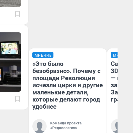
МНЕНИЕ
МНЕНИЕ
«Это было
Светящ
безобразно». Почему с
3D‑пам
площади Революции
— как 
исчезли цирки и другие
закрыт
маленькие детали,
Забайк
которые делают город
гранто
удобнее
Команда проекта
Ко
«Редколлегия»
«Р