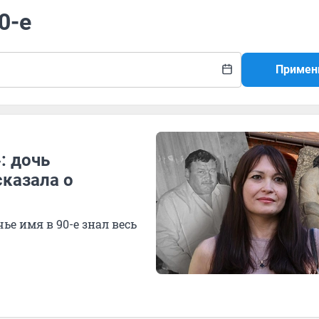
0-е
Примен
: дочь
сказала о
ье имя в 90-е знал весь