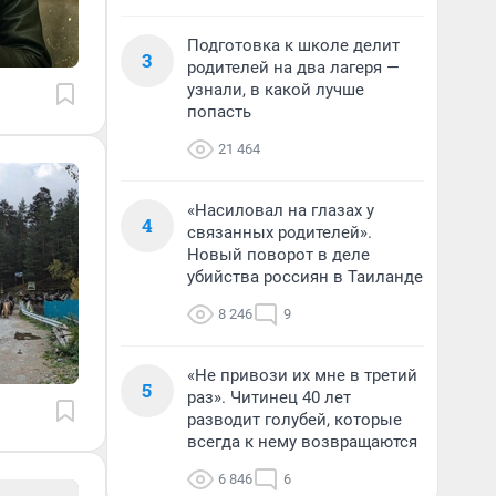
Подготовка к школе делит
3
родителей на два лагеря —
узнали, в какой лучше
попасть
21 464
«Насиловал на глазах у
4
связанных родителей».
Новый поворот в деле
убийства россиян в Таиланде
8 246
9
«Не привози их мне в третий
5
раз». Читинец 40 лет
разводит голубей, которые
всегда к нему возвращаются
6 846
6