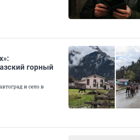
х»:
азский горный
автоград и село в