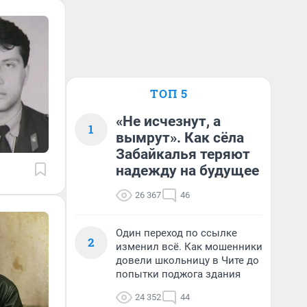
ТОП 5
«Не исчезнут, а
1
вымрут». Как сёла
Забайкалья теряют
надежду на будущее
26 367
46
Один переход по ссылке
2
изменил всё. Как мошенники
довели школьницу в Чите до
попытки поджога здания
24 352
44