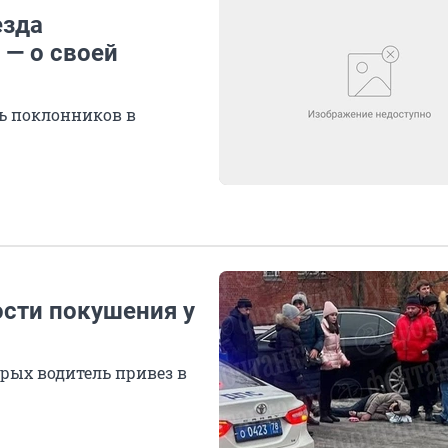
езда
 — о своей
ть поклонников в
сти покушения у
орых водитель привез в