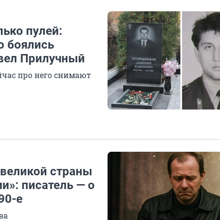
ько пулей:
о боялись
авел Прилучный
йчас про него снимают
 великой страны
и»: писатель — о
90-е
ва