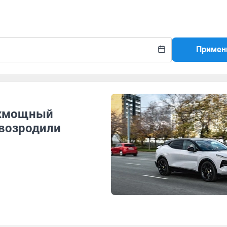
Примен
рхмощный
 возродили