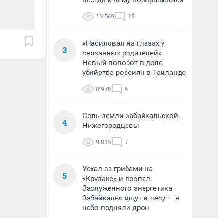
всегда к нему возвращаются
19 569
12
«Насиловал на глазах у
3
связанных родителей».
Новый поворот в деле
убийства россиян в Таиланде
8 970
9
Соль земли забайкальской.
4
Нижегородцевы
9 015
7
Уехал за грибами на
5
«Крузаке» и пропал.
Заслуженного энергетика
Забайкалья ищут в лесу — в
небо подняли дрон