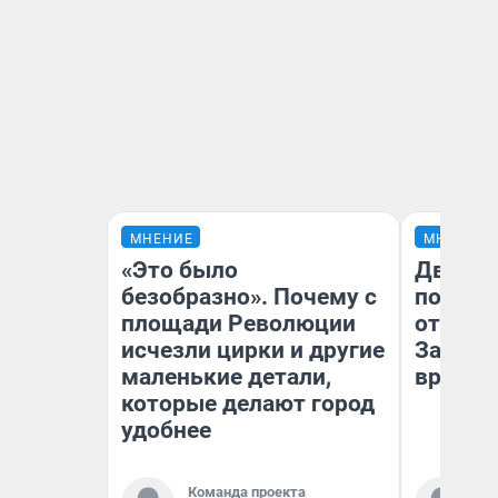
МНЕНИЕ
МНЕНИЕ
«Это было
Два ми
безобразно». Почему с
подъем
площади Революции
от 100 
исчезли цирки и другие
Забайк
маленькие детали,
врачей 
которые делают город
удобнее
Команда проекта
Ко