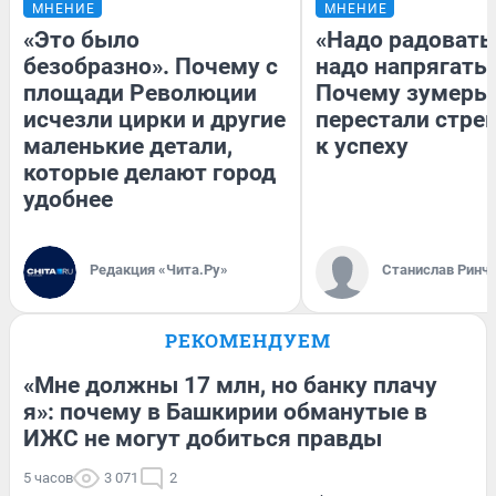
МНЕНИЕ
МНЕНИЕ
«Это было
«Надо радоватьс
безобразно». Почему с
надо напрягатьс
площади Революции
Почему зумеры
исчезли цирки и другие
перестали стре
маленькие детали,
к успеху
которые делают город
удобнее
Редакция «Чита.Ру»
Станислав Ринч
РЕКОМЕНДУЕМ
«Мне должны 17 млн, но банку плачу
я»: почему в Башкирии обманутые в
ИЖС не могут добиться правды
5 часов
3 071
2