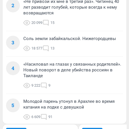
«Не привози их мне в третий раз». Читинец 40
2
лет разводит голубей, которые всегда к нему
возвращаются
20 099
15
Соль земли забайкальской. Нижегородцевы
3
18 577
13
«Насиловал на глазах у связанных родителей».
4
Новый поворот в деле убийства россиян в
Таиланде
9 222
9
Молодой парень утонул в Арахлее во время
5
катания на лодке с девушкой
6 609
91