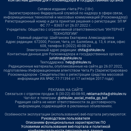
Контактные данные для Роскомнадзора и государственных органов
Сетевое издание «Чита.РУ» (18+)
Зарегистрировано Федеральной службой по надзору в сфере связи,
информационных технологий и массовых коммуникаций (Роскомнадзор)
Регистрационный номер и дата принятия решения о регистрации: ЭЛ №
ФС 77 – 83657 от 26.07.2022 г.
Учредитель: Общество с ограниченной ответственностью "ИНТЕРНЕТ
ТЕХНОЛОГИИ"
Главный редактор: Шайтанова Екатерина Александровна
Адрес редакции: 672000, Россия, Чита, ул. Балябина, д. 13, 6 этаж, офис
608, телефон 8 (3022) 40-08-24
Электронный адрес редакции:
chita@shkulev.ru
Контактные данные для Роскомнадзора и государственных органов:
juristnsk@shkulev.ru
Техподдержка:
help@shkulev.ru
Редакционные материалы, опубликованные на сайте до 26.07.2022,
подготовлены Информационным агентством Чита.Ру (Зарегистрировано
Роскомнадзором - Свидетельство о регистрации средства массовой
информации ИА №ФС 77-71394 от 17 октября 2017 года)
РЕКЛАМА НА САЙТЕ
Связаться с отделом продаж: 8 (30-22) 40-08-90,
reklamachita@shkulev.ru
Чат-бот в телеграм:
@shkulev_social_media_gp_bot
Редакция сайта не несет ответственности за достоверность
информации, содержащейся в рекламных объявлениях.
Особенности эксплуатации (использования) веб-портала регулируются:
Руководством пользователя
Описанием функциональных характеристик ПО
Условиями использования веб-портала и политикой
конфиденциальности персональных данных