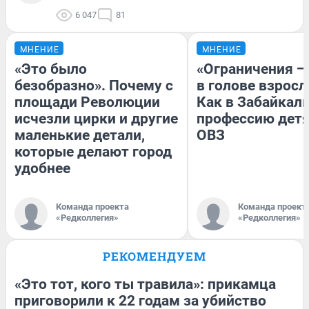
6 047
81
МНЕНИЕ
МНЕНИЕ
«Это было
«Ограничения —
безобразно». Почему с
в голове взросл
площади Революции
Как в Забайкал
исчезли цирки и другие
профессию детя
маленькие детали,
ОВЗ
которые делают город
удобнее
Команда проекта
Команда проект
«Редколлегия»
«Редколлегия»
РЕКОМЕНДУЕМ
«Это тот, кого ты травила»: прикамца
приговорили к 22 годам за убийство