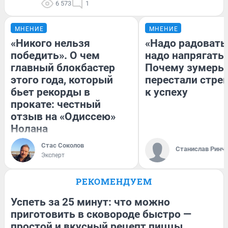
6 573
1
МНЕНИЕ
МНЕНИЕ
«Никого нельзя
«Надо радоватьс
победить». О чем
надо напрягатьс
главный блокбастер
Почему зумеры
этого года, который
перестали стре
бьет рекорды в
к успеху
прокате: честный
отзыв на «Одиссею»
Нолана
Стас Соколов
Станислав Ринч
Эксперт
РЕКОМЕНДУЕМ
Успеть за 25 минут: что можно
приготовить в сковороде быстро —
простой и вкусный рецепт пиццы