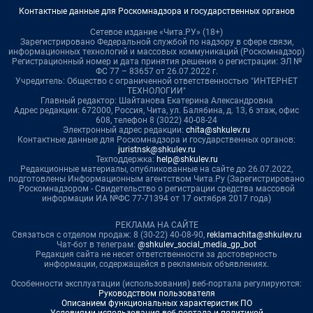
Контактные данные для Роскомнадзора и государственных органов
Сетевое издание «Чита.РУ» (18+)
Зарегистрировано Федеральной службой по надзору в сфере связи,
информационных технологий и массовых коммуникаций (Роскомнадзор)
Регистрационный номер и дата принятия решения о регистрации: ЭЛ №
ФС 77 – 83657 от 26.07.2022 г.
Учредитель: Общество с ограниченной ответственностью "ИНТЕРНЕТ
ТЕХНОЛОГИИ"
Главный редактор: Шайтанова Екатерина Александровна
Адрес редакции: 672000, Россия, Чита, ул. Балябина, д. 13, 6 этаж, офис
608, телефон 8 (3022) 40-08-24
Электронный адрес редакции:
chita@shkulev.ru
Контактные данные для Роскомнадзора и государственных органов:
juristnsk@shkulev.ru
Техподдержка:
help@shkulev.ru
Редакционные материалы, опубликованные на сайте до 26.07.2022,
подготовлены Информационным агентством Чита.Ру (Зарегистрировано
Роскомнадзором - Свидетельство о регистрации средства массовой
информации ИА №ФС 77-71394 от 17 октября 2017 года)
РЕКЛАМА НА САЙТЕ
Связаться с отделом продаж: 8 (30-22) 40-08-90,
reklamachita@shkulev.ru
Чат-бот в телеграм:
@shkulev_social_media_gp_bot
Редакция сайта не несет ответственности за достоверность
информации, содержащейся в рекламных объявлениях.
Особенности эксплуатации (использования) веб-портала регулируются:
Руководством пользователя
Описанием функциональных характеристик ПО
Условиями использования веб-портала и политикой