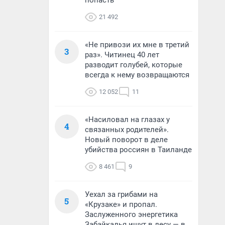
попасть
21 492
«Не привози их мне в третий
3
раз». Читинец 40 лет
разводит голубей, которые
всегда к нему возвращаются
12 052
11
«Насиловал на глазах у
4
связанных родителей».
Новый поворот в деле
убийства россиян в Таиланде
8 461
9
Уехал за грибами на
5
«Крузаке» и пропал.
Заслуженного энергетика
Забайкалья ищут в лесу — в