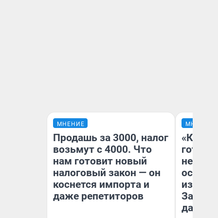
МНЕНИЕ
МНЕНИЕ
Продашь за 3000, налог
«Кажды
возьмут с 4000. Что
готови
нам готовит новый
неурож
налоговый закон — он
осень 
коснется импорта и
избавит
даже репетиторов
Зачем 
дачу