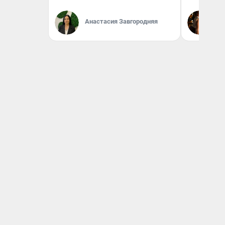
Лю
Анастасия Завгородняя
Ав