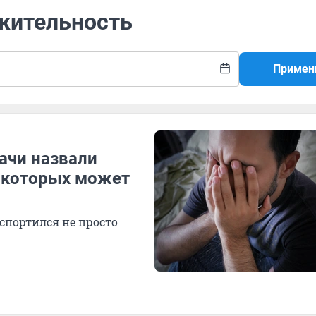
ажительность
Примен
рачи назвали
 которых может
испортился не просто