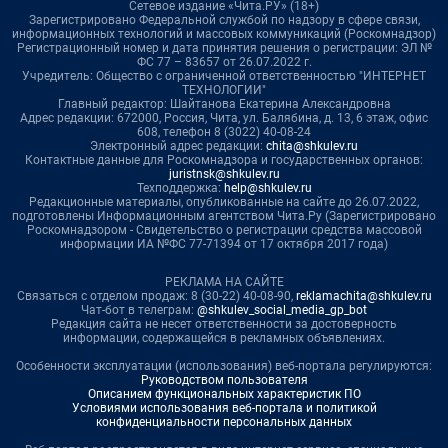
Сетевое издание «Чита.РУ» (18+)
Зарегистрировано Федеральной службой по надзору в сфере связи,
информационных технологий и массовых коммуникаций (Роскомнадзор)
Регистрационный номер и дата принятия решения о регистрации: ЭЛ №
ФС 77 – 83657 от 26.07.2022 г.
Учредитель: Общество с ограниченной ответственностью "ИНТЕРНЕТ
ТЕХНОЛОГИИ"
Главный редактор: Шайтанова Екатерина Александровна
Адрес редакции: 672000, Россия, Чита, ул. Балябина, д. 13, 6 этаж, офис
608, телефон 8 (3022) 40-08-24
Электронный адрес редакции:
chita@shkulev.ru
Контактные данные для Роскомнадзора и государственных органов:
juristnsk@shkulev.ru
Техподдержка:
help@shkulev.ru
Редакционные материалы, опубликованные на сайте до 26.07.2022,
подготовлены Информационным агентством Чита.Ру (Зарегистрировано
Роскомнадзором - Свидетельство о регистрации средства массовой
информации ИА №ФС 77-71394 от 17 октября 2017 года)
РЕКЛАМА НА САЙТЕ
Связаться с отделом продаж: 8 (30-22) 40-08-90,
reklamachita@shkulev.ru
Чат-бот в телеграм:
@shkulev_social_media_gp_bot
Редакция сайта не несет ответственности за достоверность
информации, содержащейся в рекламных объявлениях.
Особенности эксплуатации (использования) веб-портала регулируются:
Руководством пользователя
Описанием функциональных характеристик ПО
Условиями использования веб-портала и политикой
конфиденциальности персональных данных