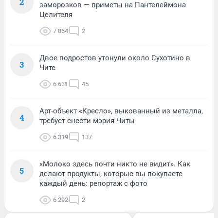
2
заморозков — приметы на Пантелеймона
Целителя
7 864
2
Двое подростов утонули около Сухотино в
3
Чите
6 631
45
Арт-объект «Кресло», выкованный из металла,
4
требует снести мэрия Читы
6 319
137
«Молоко здесь почти никто не видит». Как
5
делают продукты, которые вы покупаете
каждый день: репортаж с фото
6 292
2