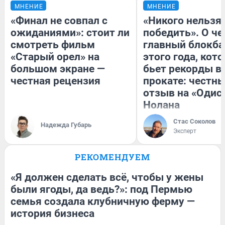
МНЕНИЕ
МНЕНИЕ
«Финал не совпал с
«Никого нельзя
ожиданиями»: стоит ли
победить». О ч
смотреть фильм
главный блокба
«Старый орел» на
этого года, кот
большом экране —
бьет рекорды в
честная рецензия
прокате: честн
отзыв на «Одис
Нолана
Стас Соколов
Надежда Губарь
Эксперт
РЕКОМЕНДУЕМ
«Я должен сделать всё, чтобы у жены
были ягоды, да ведь?»: под Пермью
семья создала клубничную ферму —
история бизнеса