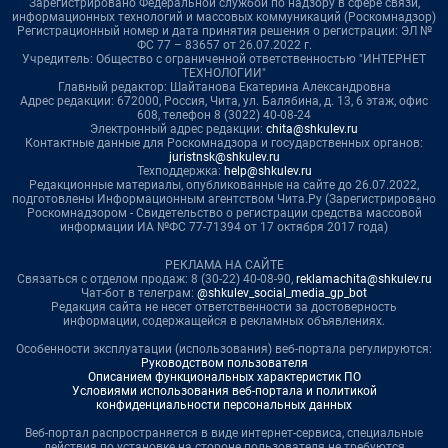
Зарегистрировано Федеральной службой по надзору в сфере связи,
информационных технологий и массовых коммуникаций (Роскомнадзор)
Регистрационный номер и дата принятия решения о регистрации: ЭЛ №
ФС 77 – 83657 от 26.07.2022 г.
Учредитель: Общество с ограниченной ответственностью "ИНТЕРНЕТ
ТЕХНОЛОГИИ"
Главный редактор: Шайтанова Екатерина Александровна
Адрес редакции: 672000, Россия, Чита, ул. Балябина, д. 13, 6 этаж, офис
608, телефон 8 (3022) 40-08-24
Электронный адрес редакции:
chita@shkulev.ru
Контактные данные для Роскомнадзора и государственных органов:
juristnsk@shkulev.ru
Техподдержка:
help@shkulev.ru
Редакционные материалы, опубликованные на сайте до 26.07.2022,
подготовлены Информационным агентством Чита.Ру (Зарегистрировано
Роскомнадзором - Свидетельство о регистрации средства массовой
информации ИА №ФС 77-71394 от 17 октября 2017 года)
РЕКЛАМА НА САЙТЕ
Связаться с отделом продаж: 8 (30-22) 40-08-90,
reklamachita@shkulev.ru
Чат-бот в телеграм:
@shkulev_social_media_gp_bot
Редакция сайта не несет ответственности за достоверность
информации, содержащейся в рекламных объявлениях.
Особенности эксплуатации (использования) веб-портала регулируются:
Руководством пользователя
Описанием функциональных характеристик ПО
Условиями использования веб-портала и политикой
конфиденциальности персональных данных
Веб-портал распространяется в виде интернет-сервиса, специальные
действия по установке на стороне пользователя не требуются