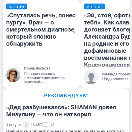
МНЕНИЕ
МНЕНИЕ
«Спуталась речь, понес
«Эй, стой, сфот
пургу». Врач — о
тебя». Как слав
смертельном диагнозе,
догоняет блоге
который сложно
Александра Буд
обнаружить
на родине и его
дофаминовые
воспоминания о
Краснокаменск
Ирина Волкова
Главврач клиники
Команда проект
«Реабилитация доктора
«Редколлегия»
Волковой»
РЕКОМЕНДУЕМ
«Дед разбушевался»: SHAMAN довел
Мизулину — что он натворил
4 августа
16 457
13
В уфимский приют привезли пермячку Марину, которая