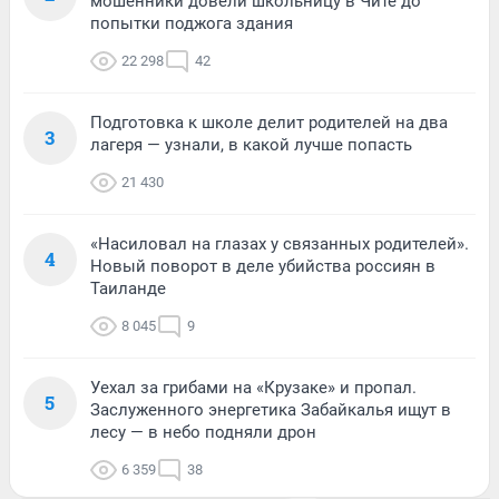
мошенники довели школьницу в Чите до
попытки поджога здания
22 298
42
Подготовка к школе делит родителей на два
3
лагеря — узнали, в какой лучше попасть
21 430
«Насиловал на глазах у связанных родителей».
4
Новый поворот в деле убийства россиян в
Таиланде
8 045
9
Уехал за грибами на «Крузаке» и пропал.
5
Заслуженного энергетика Забайкалья ищут в
лесу — в небо подняли дрон
6 359
38