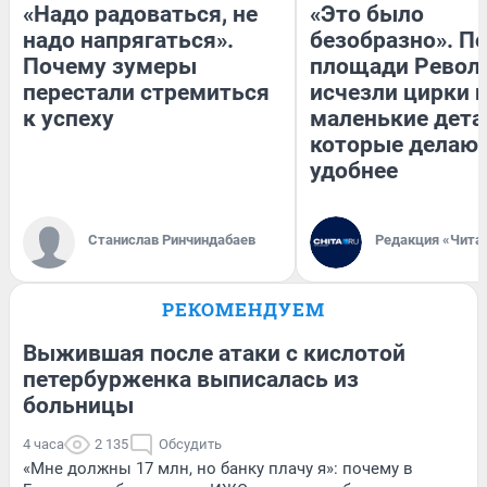
«Надо радоваться, не
«Это было
надо напрягаться».
безобразно». П
Почему зумеры
площади Револ
перестали стремиться
исчезли цирки и
к успеху
маленькие дета
которые делают
удобнее
Станислав Ринчиндабаев
Редакция «Чита
РЕКОМЕНДУЕМ
Выжившая после атаки с кислотой
петербурженка выписалась из
больницы
4 часа
2 135
Обсудить
«Мне должны 17 млн, но банку плачу я»: почему в