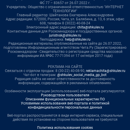
ФС 77 – 83657 от 26.07.2022 г.
Учредитель: Общество с ограниченной ответственностью "ИНТЕРНЕТ
ТЕХНОЛОГИИ"
Главный редактор: Шайтанова Екатерина Александровна
Адрес редакции: 672000, Россия, Чита, ул. Балябина, д. 13, 6 этаж, офис
608, телефон 8 (3022) 40-08-24
Электронный адрес редакции:
chita@shkulev.ru
Контактные данные для Роскомнадзора и государственных органов:
juristnsk@shkulev.ru
Техподдержка:
help@shkulev.ru
Редакционные материалы, опубликованные на сайте до 26.07.2022,
подготовлены Информационным агентством Чита.Ру (Зарегистрировано
Роскомнадзором - Свидетельство о регистрации средства массовой
информации ИА №ФС 77-71394 от 17 октября 2017 года)
РЕКЛАМА НА САЙТЕ
Связаться с отделом продаж: 8 (30-22) 40-08-90,
reklamachita@shkulev.ru
Чат-бот в телеграм:
@shkulev_social_media_gp_bot
Редакция сайта не несет ответственности за достоверность
информации, содержащейся в рекламных объявлениях.
Особенности эксплуатации (использования) веб-портала регулируются:
Руководством пользователя
Описанием функциональных характеристик ПО
Условиями использования веб-портала и политикой
конфиденциальности персональных данных
Веб-портал распространяется в виде интернет-сервиса, специальные
действия по установке на стороне пользователя не требуются
Политика использования cookies