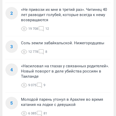
«Не привози их мне в третий раз». Читинец 40
2
лет разводит голубей, которые всегда к нему
возвращаются
19 708
12
Соль земли забайкальской. Нижегородцевы
3
12 778
8
«Насиловал на глазах у связанных родителей».
4
Новый поворот в деле убийства россиян в
Таиланде
9 075
9
Молодой парень утонул в Арахлее во время
5
катания на лодке с девушкой
6 385
81