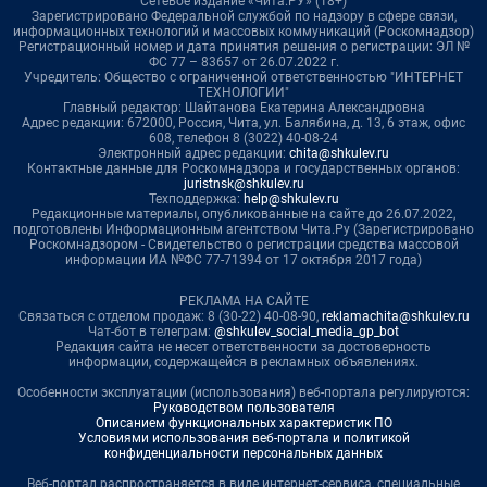
Сетевое издание «Чита.РУ» (18+)
Зарегистрировано Федеральной службой по надзору в сфере связи,
информационных технологий и массовых коммуникаций (Роскомнадзор)
Регистрационный номер и дата принятия решения о регистрации: ЭЛ №
ФС 77 – 83657 от 26.07.2022 г.
Учредитель: Общество с ограниченной ответственностью "ИНТЕРНЕТ
ТЕХНОЛОГИИ"
Главный редактор: Шайтанова Екатерина Александровна
Адрес редакции: 672000, Россия, Чита, ул. Балябина, д. 13, 6 этаж, офис
608, телефон 8 (3022) 40-08-24
Электронный адрес редакции:
chita@shkulev.ru
Контактные данные для Роскомнадзора и государственных органов:
juristnsk@shkulev.ru
Техподдержка:
help@shkulev.ru
Редакционные материалы, опубликованные на сайте до 26.07.2022,
подготовлены Информационным агентством Чита.Ру (Зарегистрировано
Роскомнадзором - Свидетельство о регистрации средства массовой
информации ИА №ФС 77-71394 от 17 октября 2017 года)
РЕКЛАМА НА САЙТЕ
Связаться с отделом продаж: 8 (30-22) 40-08-90,
reklamachita@shkulev.ru
Чат-бот в телеграм:
@shkulev_social_media_gp_bot
Редакция сайта не несет ответственности за достоверность
информации, содержащейся в рекламных объявлениях.
Особенности эксплуатации (использования) веб-портала регулируются:
Руководством пользователя
Описанием функциональных характеристик ПО
Условиями использования веб-портала и политикой
конфиденциальности персональных данных
Веб-портал распространяется в виде интернет-сервиса, специальные