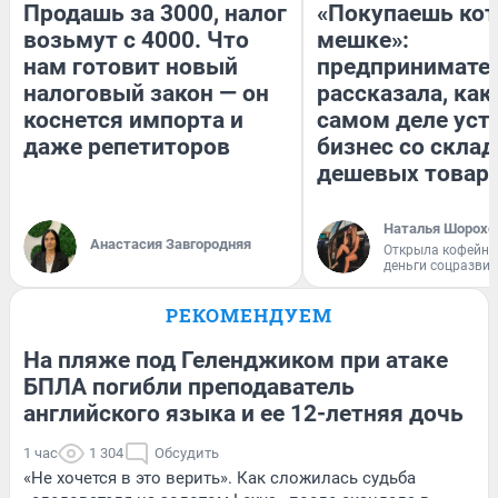
Продашь за 3000, налог
«Покупаешь кот
возьмут с 4000. Что
мешке»:
нам готовит новый
предпринимате
налоговый закон — он
рассказала, как
коснется импорта и
самом деле уст
даже репетиторов
бизнес со скла
дешевых товар
Наталья Шорохо
Анастасия Завгородняя
Открыла кофейну
деньги соцразви
РЕКОМЕНДУЕМ
На пляже под Геленджиком при атаке
БПЛА погибли преподаватель
английского языка и ее 12-летняя дочь
1 час
1 304
Обсудить
«Не хочется в это верить». Как сложилась судьба