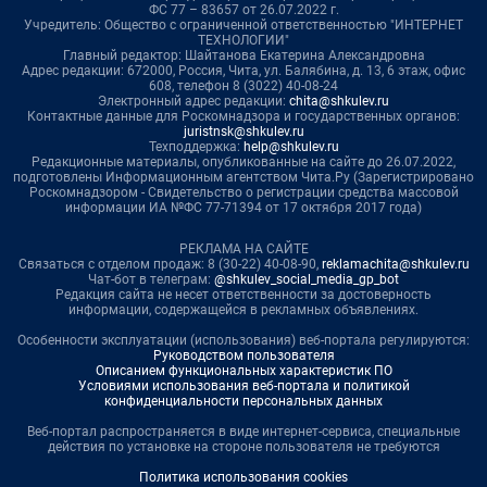
ФС 77 – 83657 от 26.07.2022 г.
Учредитель: Общество с ограниченной ответственностью "ИНТЕРНЕТ
ТЕХНОЛОГИИ"
Главный редактор: Шайтанова Екатерина Александровна
Адрес редакции: 672000, Россия, Чита, ул. Балябина, д. 13, 6 этаж, офис
608, телефон 8 (3022) 40-08-24
Электронный адрес редакции:
chita@shkulev.ru
Контактные данные для Роскомнадзора и государственных органов:
juristnsk@shkulev.ru
Техподдержка:
help@shkulev.ru
Редакционные материалы, опубликованные на сайте до 26.07.2022,
подготовлены Информационным агентством Чита.Ру (Зарегистрировано
Роскомнадзором - Свидетельство о регистрации средства массовой
информации ИА №ФС 77-71394 от 17 октября 2017 года)
РЕКЛАМА НА САЙТЕ
Связаться с отделом продаж: 8 (30-22) 40-08-90,
reklamachita@shkulev.ru
Чат-бот в телеграм:
@shkulev_social_media_gp_bot
Редакция сайта не несет ответственности за достоверность
информации, содержащейся в рекламных объявлениях.
Особенности эксплуатации (использования) веб-портала регулируются:
Руководством пользователя
Описанием функциональных характеристик ПО
Условиями использования веб-портала и политикой
конфиденциальности персональных данных
Веб-портал распространяется в виде интернет-сервиса, специальные
действия по установке на стороне пользователя не требуются
Политика использования cookies