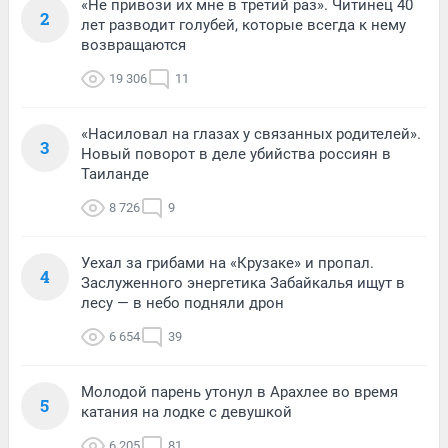
«Не привози их мне в третий раз». Читинец 40
2
лет разводит голубей, которые всегда к нему
возвращаются
19 306
11
«Насиловал на глазах у связанных родителей».
3
Новый поворот в деле убийства россиян в
Таиланде
8 726
9
Уехал за грибами на «Крузаке» и пропал.
4
Заслуженного энергетика Забайкалья ищут в
лесу — в небо подняли дрон
6 654
39
Молодой парень утонул в Арахлее во время
5
катания на лодке с девушкой
6 205
81