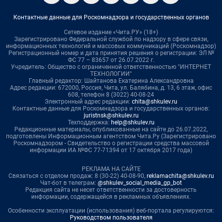
Контактные данные для Роскомнадзора и государственных органов
Сетевое издание «Чита.РУ» (18+)
Зарегистрировано Федеральной службой по надзору в сфере связи,
информационных технологий и массовых коммуникаций (Роскомнадзор)
Регистрационный номер и дата принятия решения о регистрации: ЭЛ №
ФС 77 – 83657 от 26.07.2022 г.
Учредитель: Общество с ограниченной ответственностью "ИНТЕРНЕТ
ТЕХНОЛОГИИ"
Главный редактор: Шайтанова Екатерина Александровна
Адрес редакции: 672000, Россия, Чита, ул. Балябина, д. 13, 6 этаж, офис
608, телефон 8 (3022) 40-08-24
Электронный адрес редакции:
chita@shkulev.ru
Контактные данные для Роскомнадзора и государственных органов:
juristnsk@shkulev.ru
Техподдержка:
help@shkulev.ru
Редакционные материалы, опубликованные на сайте до 26.07.2022,
подготовлены Информационным агентством Чита.Ру (Зарегистрировано
Роскомнадзором - Свидетельство о регистрации средства массовой
информации ИА №ФС 77-71394 от 17 октября 2017 года)
РЕКЛАМА НА САЙТЕ
Связаться с отделом продаж: 8 (30-22) 40-08-90,
reklamachita@shkulev.ru
Чат-бот в телеграм:
@shkulev_social_media_gp_bot
Редакция сайта не несет ответственности за достоверность
информации, содержащейся в рекламных объявлениях.
Особенности эксплуатации (использования) веб-портала регулируются:
Руководством пользователя