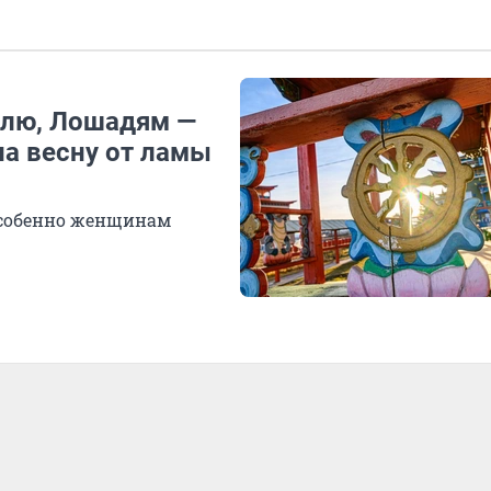
млю, Лошадям —
на весну от ламы
 особенно женщинам