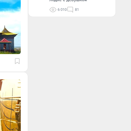
6 010
81