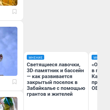
МНЕНИЕ
МНЕНИЕ
Светящиеся лавочки,
«Огран
3D‑памятник и бассейн
в голо
— как развивается
Как в 
закрытый поселок в
профес
Забайкалье с помощью
ОВЗ
грантов и жителей