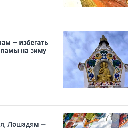
кам — избегать
 ламы на зиму
ля, Лошадям —