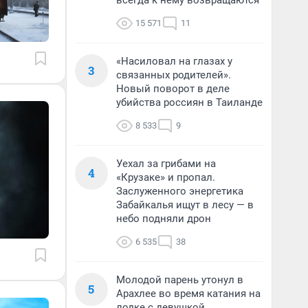
всегда к нему возвращаются
15 571
11
«Насиловал на глазах у
3
связанных родителей».
Новый поворот в деле
убийства россиян в Таиланде
8 533
9
Уехал за грибами на
4
«Крузаке» и пропал.
Заслуженного энергетика
Забайкалья ищут в лесу — в
небо подняли дрон
6 535
38
Молодой парень утонул в
5
Арахлее во время катания на
лодке с девушкой