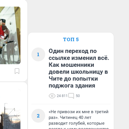
ТОП 5
Один переход по
1
ссылке изменил всё.
Как мошенники
довели школьницу в
Чите до попытки
поджога здания
24 811
50
«Не привози их мне в третий
2
раз». Читинец 40 лет
разводит голубей, которые