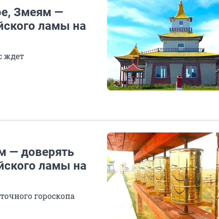
ое, Змеям —
йского ламы на
с ждет
м — доверять
йского ламы на
сточного гороскопа