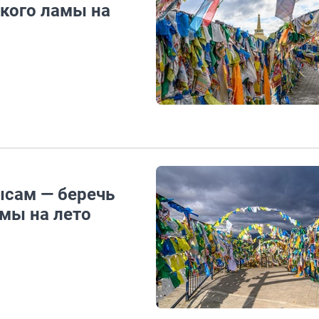
ского ламы на
ысам — беречь
амы на лето