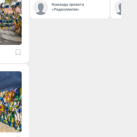
Команда проекта
Ко
«Редколлегия»
«Р