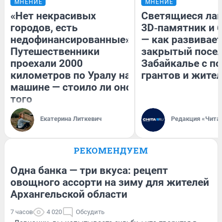
МНЕНИЕ
МНЕНИЕ
«Нет некрасивых
Светящиеся лав
городов, есть
3D‑памятник и 
недофинансированные».
— как развивае
Путешественники
закрытый посел
проехали 2000
Забайкалье с 
километров по Уралу на
грантов и жите
машине — стоило ли оно
того
Екатерина Литкевич
Редакция «Чита
РЕКОМЕНДУЕМ
Одна банка — три вкуса: рецепт
овощного ассорти на зиму для жителей
Архангельской области
7 часов
4 020
Обсудить