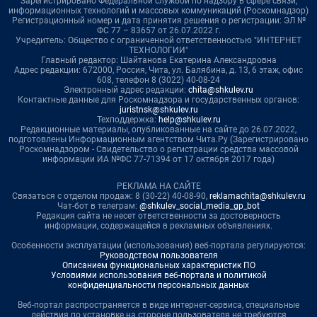
Зарегистрировано Федеральной службой по надзору в сфере связи,
информационных технологий и массовых коммуникаций (Роскомнадзор)
Регистрационный номер и дата принятия решения о регистрации: ЭЛ №
ФС 77 – 83657 от 26.07.2022 г.
Учредитель: Общество с ограниченной ответственностью "ИНТЕРНЕТ
ТЕХНОЛОГИИ"
Главный редактор: Шайтанова Екатерина Александровна
Адрес редакции: 672000, Россия, Чита, ул. Балябина, д. 13, 6 этаж, офис
608, телефон 8 (3022) 40-08-24
Электронный адрес редакции:
chita@shkulev.ru
Контактные данные для Роскомнадзора и государственных органов:
juristnsk@shkulev.ru
Техподдержка:
help@shkulev.ru
Редакционные материалы, опубликованные на сайте до 26.07.2022,
подготовлены Информационным агентством Чита.Ру (Зарегистрировано
Роскомнадзором - Свидетельство о регистрации средства массовой
информации ИА №ФС 77-71394 от 17 октября 2017 года)
РЕКЛАМА НА САЙТЕ
Связаться с отделом продаж: 8 (30-22) 40-08-90,
reklamachita@shkulev.ru
Чат-бот в телеграм:
@shkulev_social_media_gp_bot
Редакция сайта не несет ответственности за достоверность
информации, содержащейся в рекламных объявлениях.
Особенности эксплуатации (использования) веб-портала регулируются:
Руководством пользователя
Описанием функциональных характеристик ПО
Условиями использования веб-портала и политикой
конфиденциальности персональных данных
Веб-портал распространяется в виде интернет-сервиса, специальные
действия по установке на стороне пользователя не требуются