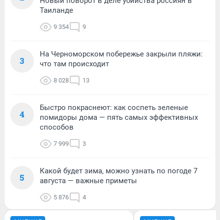
Новый поворот в деле убийства россиян в
Таиланде
9 354
9
На Черноморском побережье закрыли пляжи:
3
что там происходит
8 028
13
Быстро покраснеют: как соспеть зеленые
4
помидоры дома — пять самых эффективных
способов
7 999
3
Какой будет зима, можно узнать по погоде 7
5
августа — важные приметы
5 876
4