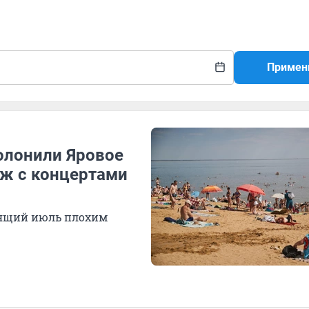
Примен
олонили Яровое
яж с концертами
дящий июль плохим