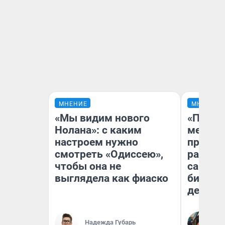
МНЕНИЕ
МНЕНИЕ
«Мы видим нового
«Покуп
Нолана»: с каким
мешке»
настроем нужно
предпр
смотреть «Одиссею»,
рассказ
чтобы она не
самом 
выглядела как фиаско
бизнес
дешевы
На
Надежда Губарь