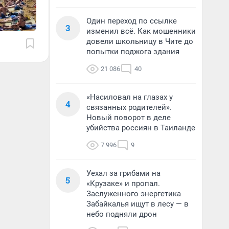
Один переход по ссылке
3
изменил всё. Как мошенники
довели школьницу в Чите до
попытки поджога здания
21 086
40
«Насиловал на глазах у
4
связанных родителей».
Новый поворот в деле
убийства россиян в Таиланде
7 996
9
Уехал за грибами на
5
«Крузаке» и пропал.
Заслуженного энергетика
Забайкалья ищут в лесу — в
небо подняли дрон