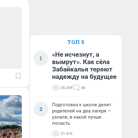
ТОП 5
«Не исчезнут, а
1
вымрут». Как сёла
Забайкалья теряют
надежду на будущее
26 269
46
Подготовка к школе делит
2
родителей на два лагеря —
узнали, в какой лучше
попасть
21 416