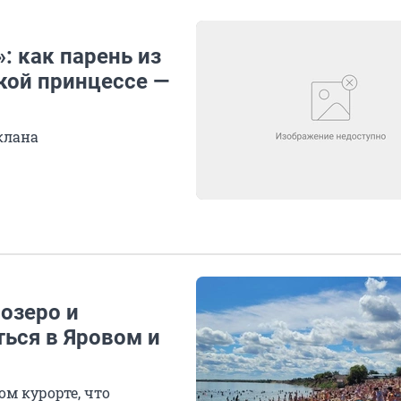
: как парень из
кой принцессе —
клана
 озеро и
ться в Яровом и
ом курорте, что