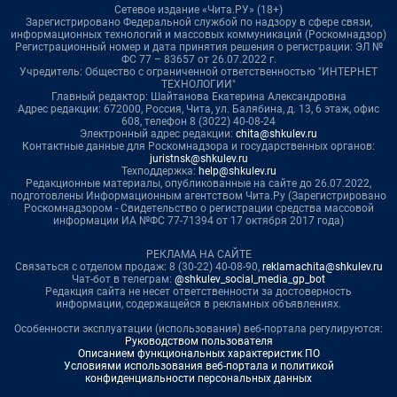
Сетевое издание «Чита.РУ» (18+)
Зарегистрировано Федеральной службой по надзору в сфере связи,
информационных технологий и массовых коммуникаций (Роскомнадзор)
Регистрационный номер и дата принятия решения о регистрации: ЭЛ №
ФС 77 – 83657 от 26.07.2022 г.
Учредитель: Общество с ограниченной ответственностью "ИНТЕРНЕТ
ТЕХНОЛОГИИ"
Главный редактор: Шайтанова Екатерина Александровна
Адрес редакции: 672000, Россия, Чита, ул. Балябина, д. 13, 6 этаж, офис
608, телефон 8 (3022) 40-08-24
Электронный адрес редакции:
chita@shkulev.ru
Контактные данные для Роскомнадзора и государственных органов:
juristnsk@shkulev.ru
Техподдержка:
help@shkulev.ru
Редакционные материалы, опубликованные на сайте до 26.07.2022,
подготовлены Информационным агентством Чита.Ру (Зарегистрировано
Роскомнадзором - Свидетельство о регистрации средства массовой
информации ИА №ФС 77-71394 от 17 октября 2017 года)
РЕКЛАМА НА САЙТЕ
Связаться с отделом продаж: 8 (30-22) 40-08-90,
reklamachita@shkulev.ru
Чат-бот в телеграм:
@shkulev_social_media_gp_bot
Редакция сайта не несет ответственности за достоверность
информации, содержащейся в рекламных объявлениях.
Особенности эксплуатации (использования) веб-портала регулируются:
Руководством пользователя
Описанием функциональных характеристик ПО
Условиями использования веб-портала и политикой
конфиденциальности персональных данных