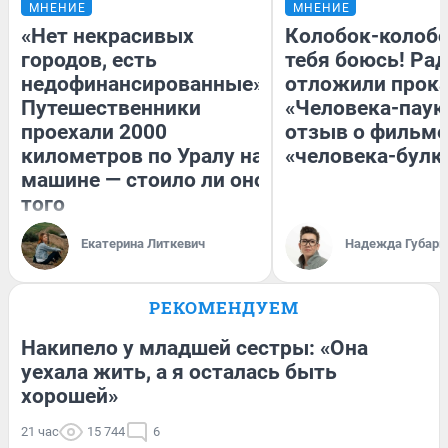
МНЕНИЕ
МНЕНИЕ
«Нет некрасивых
Колобок-колобо
городов, есть
тебя боюсь! Рад
недофинансированные».
отложили прок
Путешественники
«Человека-паук
проехали 2000
отзыв о фильме
километров по Уралу на
«человека-булк
машине — стоило ли оно
того
Екатерина Литкевич
Надежда Губарь
РЕКОМЕНДУЕМ
Накипело у младшей сестры: «Она
уехала жить, а я осталась быть
хорошей»
21 час
15 744
6