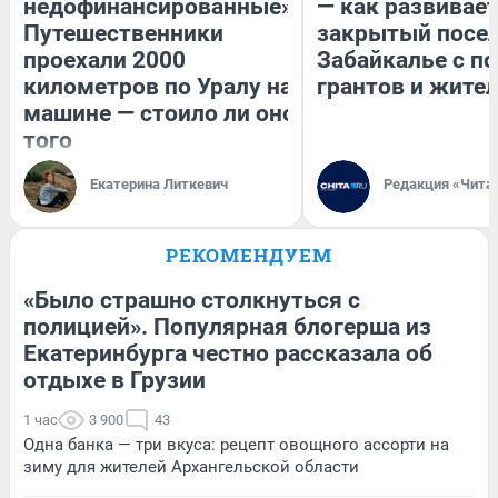
недофинансированные».
— как развивае
Путешественники
закрытый посел
проехали 2000
Забайкалье с 
километров по Уралу на
грантов и жите
машине — стоило ли оно
того
Екатерина Литкевич
Редакция «Чита
РЕКОМЕНДУЕМ
«Было страшно столкнуться с
полицией». Популярная блогерша из
Екатеринбурга честно рассказала об
отдыхе в Грузии
1 час
3 900
43
Одна банка — три вкуса: рецепт овощного ассорти на
зиму для жителей Архангельской области