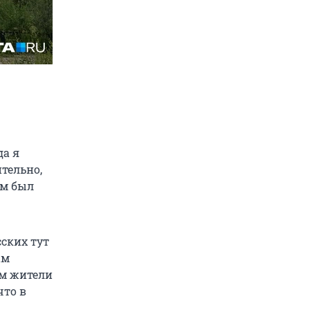
да я
тельно,
им был
сских тут
ам
ом жители
что в