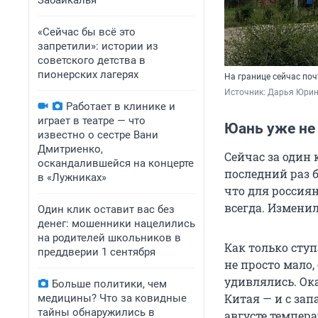
Забайкалья
«Сейчас бы всё это
запретили»: истории из
советского детства в
пионерских лагерях
На границе сейчас поч
Источник: 
Дарья Юрин
Работает в клинике и
играет в театре — что
Юань уже не
известно о сестре Вани
Дмитриенко,
Сейчас за один 
оскандалившейся на концерте
последний раз 
в «Лужниках»
что для россия
всегда. Измени
Один клик оставит вас без
денег: мошенники нацелились
на родителей школьников в
Как только ступ
преддверии 1 сентября
не просто мало
удивлялись. Ок
Больше политики, чем
Китая — и с зап
медицины? Что за ковидные
тайны обнаружились в
августе темпер