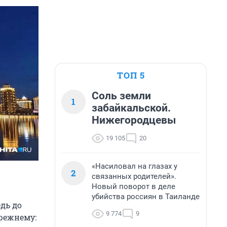
ТОП 5
Соль земли
1
забайкальской.
Нижегородцевы
19 105
20
«Насиловал на глазах у
2
связанных родителей».
Новый поворот в деле
убийства россиян в Таиланде
дь до
9 774
9
прежнему: