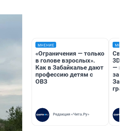
МНЕНИЕ
МНЕНИ
«Ограничения — только
Светя
в голове взрослых».
3D‑па
Как в Забайкалье дают
— как
профессию детям с
закры
ОВЗ
Забай
грант
Редакция «Чита.Ру»