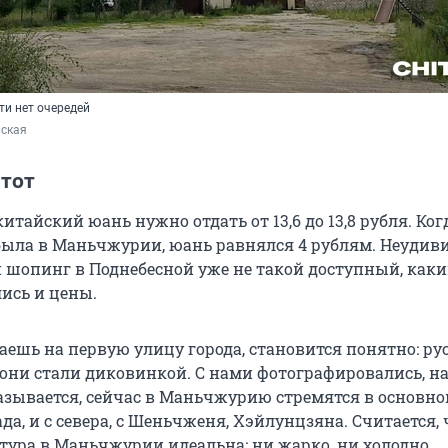
ти нет очередей
ская
 тот
китайский юань нужно отдать от 13,6 до 13,8 рубля. Ког
была в Маньчжурии, юань равнялся 4 рублям. Неудиви
н шопинг в Поднебесной уже не такой доступный, как
лись и цены.
аешь на первую улицу города, становится понятно: ру
, они стали диковинкой. С нами фотографировались, н
азывается, сейчас в Маньчжурию стремятся в основн
ада, и с севера, с Шеньчженя, Хэйлунцзяна. Считается, 
атура в Маньчжурии идеальна: ни жарко, ни холодно.