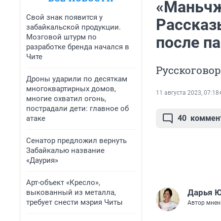
«Маньчж
Свой знак появится у
Рассказ
забайкальской продукции.
Мозговой штурм по
после п
разработке бренда начался в
Чите
Русскоговор
Дроны ударили по десяткам
многоквартирных домов,
11 августа 2023, 07:18
многие охватил огонь,
пострадали дети: главное об
40
коммен
атаке
Сенатор предложил вернуть
Забайкалью название
«Даурия»
Арт-объект «Кресло»,
Дарья 
выкованный из металла,
требует снести мэрия Читы
Автор мнен