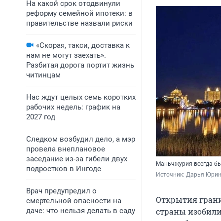
На какой срок отодвинули
реформу семейной ипотеки: в
правительстве назвали риски
«Скорая, такси, доставка к
нам не могут заехать».
Разбитая дорога портит жизнь
читинцам
Нас ждут целых семь коротких
рабочих недель: график на
2027 год
Следком возбудил дело, а мэр
провела внеплановое
заседание из-за гибели двух
Маньчжурия всегда бы
подростков в Ингоде
Источник: 
Дарья Юрин
Врач предупредил о
Открытия грани
смертельной опасности на
даче: что нельзя делать в саду
страны изобилия