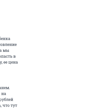
бенка
отовление
та мы
пасть в
, ее цена
анем.
 на
рублей
 что тут