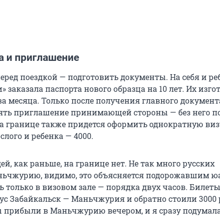
а и приглашение
еред поездкой — подготовить документы. На себя и ре
и» заказала паспорта нового образца на 10 лет. Их изг
ва месяца. Только после получения главного докумен
ть приглашение принимающей стороны — без него по
На границе также придется оформить однократную визу
ослого и ребенка — 4000.
й, как раньше, на границе нет. Не так много русских
ньчжурию, видимо, это объясняется подорожавшим ю
 только в визовом зале — порядка двух часов. Билеты
ус Забайкальск — Маньчжурия и обратно стоили 3000 
ы прибыли в Маньчжурию вечером, и я сразу подумала,