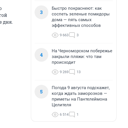
о
Быстро покраснеют: как
3
соспеть зеленые помидоры
гой
дома — пять самых
е дня.
эффективных способов
9 663
3
На Черноморском побережье
4
закрыли пляжи: что там
происходит
9 269
13
Погода 9 августа подскажет,
5
когда ждать заморозков —
приметы на Пантелеймона
Целителя
6 514
1