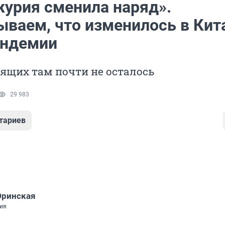
урия сменила наряд».
ываем, что изменилось в Кит
андемии
ящих там почти не осталось
29 983
тариев
Юринская
ия