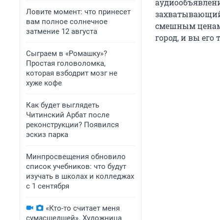
аудиообъявлени
Ловите момент: что принесет
захватывающий 
вам полное солнечное
смешным ценам
затмение 12 августа
город, и вы его
Сыграем в «Ромашку»?
Простая головоломка,
которая взбодрит мозг не
хуже кофе
Как будет выглядеть
Читинский Арбат после
реконструкции? Появился
эскиз парка
Минпросвещения обновило
список учебников: что будут
изучать в школах и колледжах
с 1 сентября
«Кто-то считает меня
сумасшедшей». Художница