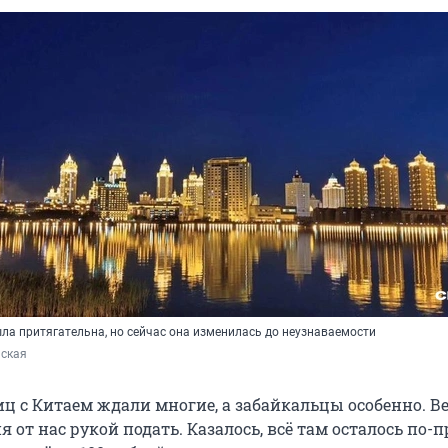
ла притягательна, но сейчас она изменилась до неузнаваемости
ская
ц с Китаем ждали многие, а забайкальцы особенно. Ве
 от нас рукой подать. Казалось, всё там осталось по-