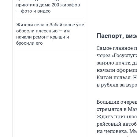
приютила дома 200 жирафов
— фото и видео
Жители села в Забайкалье уже
обросли плесенью — им
Паспорт, виз
начали ремонт крыши и
бросили его
Самое главное п
через «Госуслуг
заняло почти д
начали оформля
Китай нельзя. 
в рублях за взр
Больших очереде
стремятся в Ма
Ждать пришлось
рейсовый автоб
на человека. М