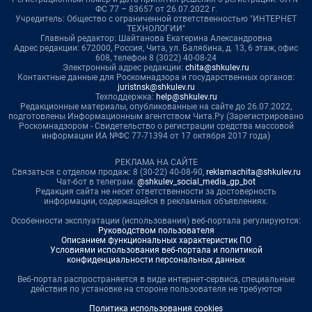
ФС 77 – 83657 от 26.07.2022 г.
Учредитель: Общество с ограниченной ответственностью "ИНТЕРНЕТ
ТЕХНОЛОГИИ"
Главный редактор: Шайтанова Екатерина Александровна
Адрес редакции: 672000, Россия, Чита, ул. Балябина, д. 13, 6 этаж, офис
608, телефон 8 (3022) 40-08-24
Электронный адрес редакции:
chita@shkulev.ru
Контактные данные для Роскомнадзора и государственных органов:
juristnsk@shkulev.ru
Техподдержка:
help@shkulev.ru
Редакционные материалы, опубликованные на сайте до 26.07.2022,
подготовлены Информационным агентством Чита.Ру (Зарегистрировано
Роскомнадзором - Свидетельство о регистрации средства массовой
информации ИА №ФС 77-71394 от 17 октября 2017 года)
РЕКЛАМА НА САЙТЕ
Связаться с отделом продаж: 8 (30-22) 40-08-90,
reklamachita@shkulev.ru
Чат-бот в телеграм:
@shkulev_social_media_gp_bot
Редакция сайта не несет ответственности за достоверность
информации, содержащейся в рекламных объявлениях.
Особенности эксплуатации (использования) веб-портала регулируются:
Руководством пользователя
Описанием функциональных характеристик ПО
Условиями использования веб-портала и политикой
конфиденциальности персональных данных
Веб-портал распространяется в виде интернет-сервиса, специальные
действия по установке на стороне пользователя не требуются
Политика использования cookies