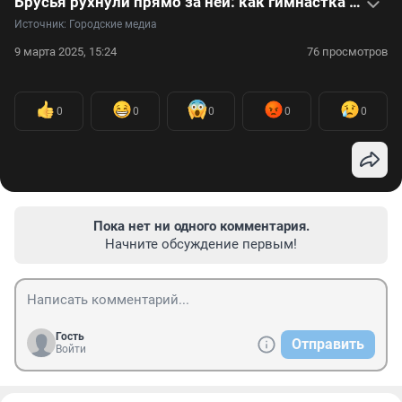
Брусья рухнули прямо за ней: как гимнастка Людмила Турищева чудом избежала трагедии. Видео
Источник: 
Городские медиа
9 марта 2025, 15:24
76 просмотров
0
0
0
0
0
Пока нет ни одного комментария.
Начните обсуждение первым!
Гость
Отправить
Войти