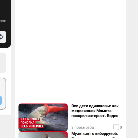
ров
Все дети одинаковы: как
медвежонок Момота
покорил интернет. Видео
3 просмотра
0
Музыкант с киберрукой.