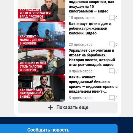
поделился секретом, как
похудел на 15
килограммов — видео
15 просмотров
0
Как живут дети в доме
ребенка при женской
колонии. Видео
23 просмотра
0
Управляет самолетами и
играет на барабанах.
История пилота, который
стал рок-звездой: видео
8 просмотров
0
Как выживает
праздничный бизнес в
кризис — видеоинтервью с
владельцем ивент-
агентства
5 просмотров
0
Показать еще
Сообщить новость