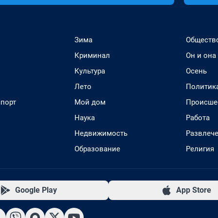
Зима
Обществ
Криминал
Он и она
Культура
Осень
Лето
Политик
спорт
Мой дом
Происше
Наука
Работа
Недвижимость
Развлеч
Образование
Религия
Google Play
App Store