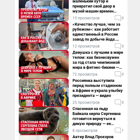
маленький хутор и
превратил свой двор в
музей машин времен
СССР. Видео
15 просмотров
0
«Качество лучше, чем за
рубежом»: как работает
единственный в России
завод по добыче йода.
Видео
12 просмотров
0
Девушка с лучшим в мире
телом: как бизнесвумен
за год стала чемпионкой
мира в фитнес-бикини —
видео
72 просмотра
0
Россиянка выступила
перед полным стадионом
в Африке и украла улыбку
президента — видео
25 просмотров
0
Спасенная на льду
Байкала нерпа Сергеевна
готовится вернуться в
дикую природу — ее
видеоистория
8 просмотров
1
Актер Влад Прохоров