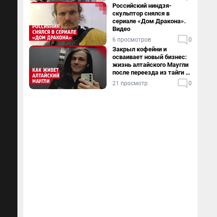
Российский ниндзя-
скульптор снялся в
сериале «Дом Дракона».
Видео
6 просмотров
0
Закрыл кофейни и
осваивает новый бизнес:
жизнь алтайского Маугли
после переезда из тайги в
столицу
21 просмотр
0