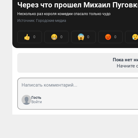
Через что прошел Михаил Пуговки
Несколько раз короля комедии спасало только чудо
Источник: 
Городские медиа
0
0
0
0
Пока нет н
Начните 
Гость
Войти