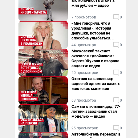
Его конечность стоит 3
млн рублей — видео
7 просмотров
0
«Мне говорили, что я
уродливая». История
девушки, которая не
способна улыбаться.
Видео
44 просмотра
0
Московский таксист
оказался «двойником»
Сергея Жукова и взорвал
соцсети: видео
20 просмотров
0
Охотник на школьниц:
видео об одном из самых
жестоких маньяков
63 просмотра
0
Самый стильный дед! 77-
летний заводчанин стал
моделью — видео
25 просмотров
0
Автолюбитель переехал в