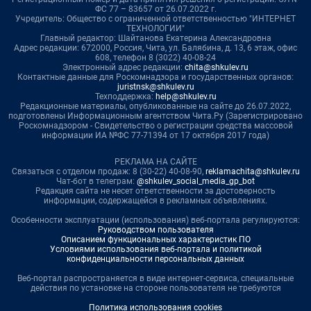
ФС 77 – 83657 от 26.07.2022 г.
Учредитель: Общество с ограниченной ответственностью "ИНТЕРНЕТ
ТЕХНОЛОГИИ"
Главный редактор: Шайтанова Екатерина Александровна
Адрес редакции: 672000, Россия, Чита, ул. Балябина, д. 13, 6 этаж, офис
608, телефон 8 (3022) 40-08-24
Электронный адрес редакции:
chita@shkulev.ru
Контактные данные для Роскомнадзора и государственных органов:
juristnsk@shkulev.ru
Техподдержка:
help@shkulev.ru
Редакционные материалы, опубликованные на сайте до 26.07.2022,
подготовлены Информационным агентством Чита.Ру (Зарегистрировано
Роскомнадзором - Свидетельство о регистрации средства массовой
информации ИА №ФС 77-71394 от 17 октября 2017 года)
РЕКЛАМА НА САЙТЕ
Связаться с отделом продаж: 8 (30-22) 40-08-90,
reklamachita@shkulev.ru
Чат-бот в телеграм:
@shkulev_social_media_gp_bot
Редакция сайта не несет ответственности за достоверность
информации, содержащейся в рекламных объявлениях.
Особенности эксплуатации (использования) веб-портала регулируются:
Руководством пользователя
Описанием функциональных характеристик ПО
Условиями использования веб-портала и политикой
конфиденциальности персональных данных
Веб-портал распространяется в виде интернет-сервиса, специальные
действия по установке на стороне пользователя не требуются
Политика использования cookies