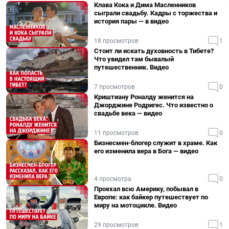
Клава Кока и Дима Масленников
сыграли свадьбу. Кадры с торжества и
история пары — в видео
18 просмотров
1
Стоит ли искать духовность в Тибете?
Что увидел там бывалый
путешественник. Видео
7 просмотров
0
Криштиану Роналду женится на
Джорджине Родригес. Что известно о
свадьбе века — видео
11 просмотров
0
Бизнесмен-блогер служит в храме. Как
его изменила вера в Бога — видео
4 просмотра
0
Проехал всю Америку, побывал в
Европе: как байкер путешествует по
миру на мотоцикле. Видео
29 просмотров
1