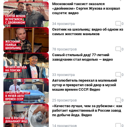
Московский таксист оказался
«двойником» Сергея Жукова и взорвал
соцсети: видео
34 просмотра
0
Охотник на школьниц: видео об одном из
самых жестоких маньяков
78 просмотров
0
Самый стильный дед! 77-летний
заводчанин стал моделью — видео
33 просмотра
0
Автолюбитель переехал в маленький
хутор и превратил свой двор в музей
машин времен СССР. Видео
25 просмотров
0
«Качество лучше, чем за рубежом»: как
работает единственный в России завод
по добыче йода. Видео
14 просмотров
0