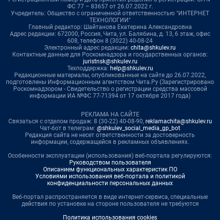
ФС 77 – 83657 от 26.07.2022 г.
Учредитель: Общество с ограниченной ответственностью "ИНТЕРНЕТ
ТЕХНОЛОГИИ"
Главный редактор: Шайтанова Екатерина Александровна
Адрес редакции: 672000, Россия, Чита, ул. Балябина, д. 13, 6 этаж, офис
608, телефон 8 (3022) 40-08-24
Электронный адрес редакции:
chita@shkulev.ru
Контактные данные для Роскомнадзора и государственных органов:
juristnsk@shkulev.ru
Техподдержка:
help@shkulev.ru
Редакционные материалы, опубликованные на сайте до 26.07.2022,
подготовлены Информационным агентством Чита.Ру (Зарегистрировано
Роскомнадзором - Свидетельство о регистрации средства массовой
информации ИА №ФС 77-71394 от 17 октября 2017 года)
РЕКЛАМА НА САЙТЕ
Связаться с отделом продаж: 8 (30-22) 40-08-90,
reklamachita@shkulev.ru
Чат-бот в телеграм:
@shkulev_social_media_gp_bot
Редакция сайта не несет ответственности за достоверность
информации, содержащейся в рекламных объявлениях.
Особенности эксплуатации (использования) веб-портала регулируются:
Руководством пользователя
Описанием функциональных характеристик ПО
Условиями использования веб-портала и политикой
конфиденциальности персональных данных
Веб-портал распространяется в виде интернет-сервиса, специальные
действия по установке на стороне пользователя не требуются
Политика использования cookies