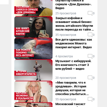
скульптор снялся в
сериале «Дом Дракона».
Видео
25 просмотров
0
Закрыл кофейни и
осваивает новый бизнес:
жизнь алтайского Маугли
после переезда из тайги в
столицу
35 просмотров
0
Все дети одинаковы: как
медвежонок Момота
покорил интернет. Видео
4 просмотра
0
Музыкант с киберрукой.
Его конечность стоит 3
млн рублей — видео
20 просмотров
0
«Мне говорили, что я
уродливая». История
девушки, которая не
способна улыбаться.
Видео
55 просмотров
0
Московский таксист