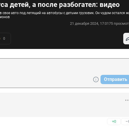
а детей, а после разбогател: видео
 свое авто под летящий на автобусы с детьми грузовик. Он чудом остался ж
лионов
21 декабря 2024, 17:01
75 просмот
0
Отправить
+0
–