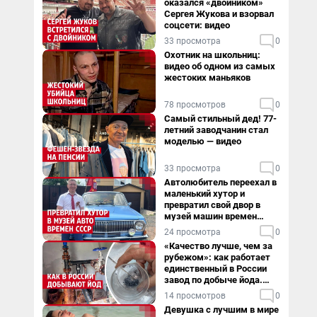
оказался «двойником»
Сергея Жукова и взорвал
соцсети: видео
33 просмотра
0
Охотник на школьниц:
видео об одном из самых
жестоких маньяков
78 просмотров
0
Самый стильный дед! 77-
летний заводчанин стал
моделью — видео
33 просмотра
0
Автолюбитель переехал в
маленький хутор и
превратил свой двор в
музей машин времен
СССР. Видео
24 просмотра
0
«Качество лучше, чем за
рубежом»: как работает
единственный в России
завод по добыче йода.
Видео
14 просмотров
0
Девушка с лучшим в мире