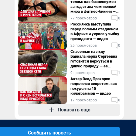
телом: как бизнесвумен
за год стала чемпионкой
мира в фитнес-бикини —
видео
77 просмотров
0
Россиянка выступила
перед полным стадионом
в Африке и украла улыбку
президента — видео
25 просмотров
0
Спасенная на льду
Байкала нерпа Сергеевна
готовится вернуться в
дикую природу — ее
видеоистория
9 просмотров
1
Актер Влад Прохоров
поделился секретом, как
похудел на 15
килограммов — видео
17 просмотров
0
Показать еще
Сообщить новость