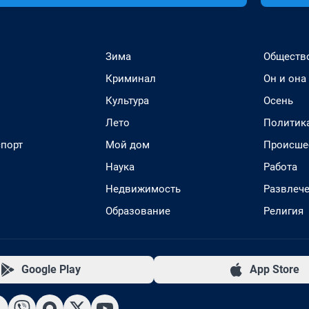
Зима
Обществ
Криминал
Он и она
Культура
Осень
Лето
Политик
спорт
Мой дом
Происше
Наука
Работа
Недвижимость
Развлеч
Образование
Религия
Google Play
App Store