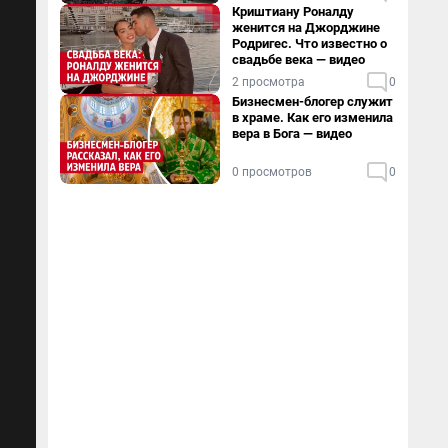
Криштиану Роналду
женится на Джорджине
Родригес. Что известно о
свадьбе века — видео
2 просмотра
0
Бизнесмен-блогер служит
в храме. Как его изменила
вера в Бога — видео
0 просмотров
0