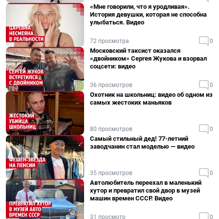
«Мне говорили, что я уродливая».
История девушки, которая не способна
улыбаться. Видео
72 просмотра
0
Московский таксист оказался
«двойником» Сергея Жукова и взорвал
соцсети: видео
36 просмотров
0
Охотник на школьниц: видео об одном из
самых жестоких маньяков
80 просмотров
0
Самый стильный дед! 77-летний
заводчанин стал моделью — видео
35 просмотров
0
Автолюбитель переехал в маленький
хутор и превратил свой двор в музей
машин времен СССР. Видео
31 просмотр
0