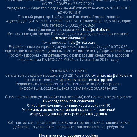
ФС 77 – 83657 от 26.07.2022 г.
Учредитель: Общество с ограниченной ответственностью "ИНТЕРНЕТ
ТЕХНОЛОГИИ"
Главный редактор: Шайтанова Екатерина Александровна
Адрес редакции: 672000, Россия, Чита, ул. Балябина, д. 13, 6 этаж, офис
608, телефон 8 (3022) 40-08-24
Электронный адрес редакции:
chita@shkulev.ru
Контактные данные для Роскомнадзора и государственных органов:
juristnsk@shkulev.ru
Техподдержка:
help@shkulev.ru
Редакционные материалы, опубликованные на сайте до 26.07.2022,
подготовлены Информационным агентством Чита.Ру (Зарегистрировано
Роскомнадзором - Свидетельство о регистрации средства массовой
информации ИА №ФС 77-71394 от 17 октября 2017 года)
РЕКЛАМА НА САЙТЕ
Связаться с отделом продаж: 8 (30-22) 40-08-90,
reklamachita@shkulev.ru
Чат-бот в телеграм:
@shkulev_social_media_gp_bot
Редакция сайта не несет ответственности за достоверность
информации, содержащейся в рекламных объявлениях.
Особенности эксплуатации (использования) веб-портала регулируются:
Руководством пользователя
Описанием функциональных характеристик ПО
Условиями использования веб-портала и политикой
конфиденциальности персональных данных
Веб-портал распространяется в виде интернет-сервиса, специальные
действия по установке на стороне пользователя не требуются
Политика использования cookies