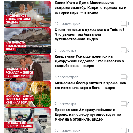
Клава Кока и Дима Масленников
сыграли свадьбу. Кадры с торжества и
история пары — в видео
12 просмотров
1
Стоит ли искать духовность в Тибете?
Что увидел там бывалый
путешественник. Видео
3 просмотра
0
Криштиану Роналду женится на
Джорджине Родригес. Что известно о
свадьбе века — видео
6 просмотров
0
Бизнесмен-блогер служит в храме. Как
его изменила вера в Бога — видео
2 просмотра
0
Проехал всю Америку, побывал в
Европе: как байкер путешествует по
миру на мотоцикле. Видео
27 просмотров
1