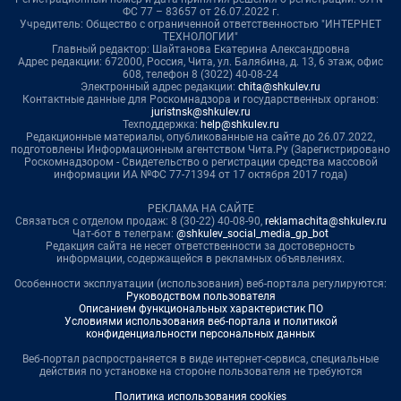
ФС 77 – 83657 от 26.07.2022 г.
Учредитель: Общество с ограниченной ответственностью "ИНТЕРНЕТ
ТЕХНОЛОГИИ"
Главный редактор: Шайтанова Екатерина Александровна
Адрес редакции: 672000, Россия, Чита, ул. Балябина, д. 13, 6 этаж, офис
608, телефон 8 (3022) 40-08-24
Электронный адрес редакции:
chita@shkulev.ru
Контактные данные для Роскомнадзора и государственных органов:
juristnsk@shkulev.ru
Техподдержка:
help@shkulev.ru
Редакционные материалы, опубликованные на сайте до 26.07.2022,
подготовлены Информационным агентством Чита.Ру (Зарегистрировано
Роскомнадзором - Свидетельство о регистрации средства массовой
информации ИА №ФС 77-71394 от 17 октября 2017 года)
РЕКЛАМА НА САЙТЕ
Связаться с отделом продаж: 8 (30-22) 40-08-90,
reklamachita@shkulev.ru
Чат-бот в телеграм:
@shkulev_social_media_gp_bot
Редакция сайта не несет ответственности за достоверность
информации, содержащейся в рекламных объявлениях.
Особенности эксплуатации (использования) веб-портала регулируются:
Руководством пользователя
Описанием функциональных характеристик ПО
Условиями использования веб-портала и политикой
конфиденциальности персональных данных
Веб-портал распространяется в виде интернет-сервиса, специальные
действия по установке на стороне пользователя не требуются
Политика использования cookies