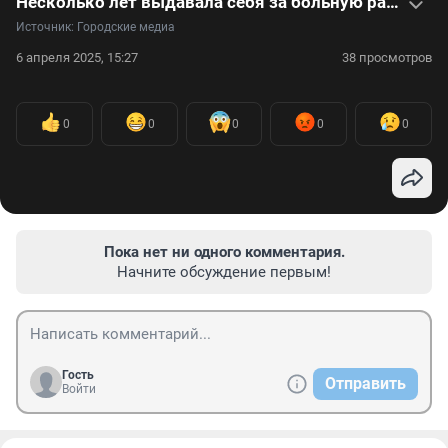
Несколько лет выдавала себя за больную раком: видеоистория Бэлль Гибсон
Источник: 
Городские медиа
6 апреля 2025, 15:27
38 просмотров
0
0
0
0
0
Пока нет ни одного комментария.
Начните обсуждение первым!
Гость
Отправить
Войти