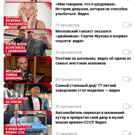
«Мне говорили, что я уродливая».
История девушки, которая не способна
улыбаться. Видео
73 просмотра
0
Московский таксист оказался
«двойником» Сергея Жукова и взорвал
соцсети: видео
36 просмотров
0
Охотник на школьниц: видео об одном из
самых жестоких маньяков
80 просмотров
0
Самый стильный дед! 77-летний
заводчанин стал моделью — видео
35 просмотров
0
Автолюбитель переехал в маленький
хутор и превратил свой двор в музей
машин времен СССР. Видео
31 просмотр
0