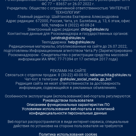
ФС 77 – 83657 от 26.07.2022 г.
Учредитель: Общество с ограниченной ответственностью "ИНТЕРНЕТ
ТЕХНОЛОГИИ"
Главный редактор: Шайтанова Екатерина Александровна
Адрес редакции: 672000, Россия, Чита, ул. Балябина, д. 13, 6 этаж, офис
608, телефон 8 (3022) 40-08-24
Электронный адрес редакции:
chita@shkulev.ru
Контактные данные для Роскомнадзора и государственных органов:
juristnsk@shkulev.ru
Техподдержка:
help@shkulev.ru
Редакционные материалы, опубликованные на сайте до 26.07.2022,
подготовлены Информационным агентством Чита.Ру (Зарегистрировано
Роскомнадзором - Свидетельство о регистрации средства массовой
информации ИА №ФС 77-71394 от 17 октября 2017 года)
РЕКЛАМА НА САЙТЕ
Связаться с отделом продаж: 8 (30-22) 40-08-90,
reklamachita@shkulev.ru
Чат-бот в телеграм:
@shkulev_social_media_gp_bot
Редакция сайта не несет ответственности за достоверность
информации, содержащейся в рекламных объявлениях.
Особенности эксплуатации (использования) веб-портала регулируются:
Руководством пользователя
Описанием функциональных характеристик ПО
Условиями использования веб-портала и политикой
конфиденциальности персональных данных
Веб-портал распространяется в виде интернет-сервиса, специальные
действия по установке на стороне пользователя не требуются
Политика использования cookies