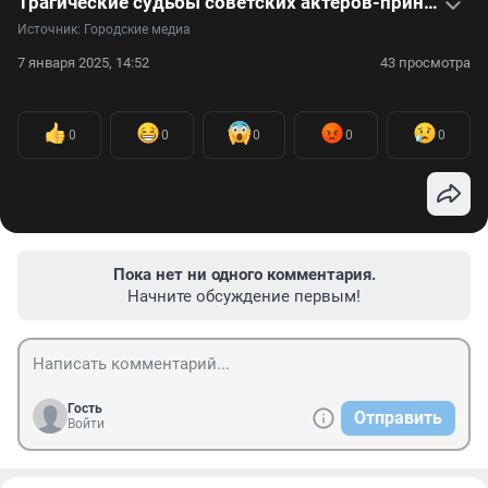
Трагические судьбы советских актеров-принцев — видео
Источник: 
Городские медиа
7 января 2025, 14:52
43 просмотра
0
0
0
0
0
Пока нет ни одного комментария.
Начните обсуждение первым!
Гость
Отправить
Войти