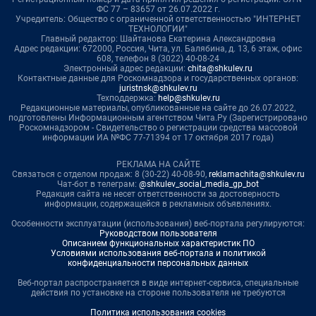
ФС 77 – 83657 от 26.07.2022 г.
Учредитель: Общество с ограниченной ответственностью "ИНТЕРНЕТ
ТЕХНОЛОГИИ"
Главный редактор: Шайтанова Екатерина Александровна
Адрес редакции: 672000, Россия, Чита, ул. Балябина, д. 13, 6 этаж, офис
608, телефон 8 (3022) 40-08-24
Электронный адрес редакции:
chita@shkulev.ru
Контактные данные для Роскомнадзора и государственных органов:
juristnsk@shkulev.ru
Техподдержка:
help@shkulev.ru
Редакционные материалы, опубликованные на сайте до 26.07.2022,
подготовлены Информационным агентством Чита.Ру (Зарегистрировано
Роскомнадзором - Свидетельство о регистрации средства массовой
информации ИА №ФС 77-71394 от 17 октября 2017 года)
РЕКЛАМА НА САЙТЕ
Связаться с отделом продаж: 8 (30-22) 40-08-90,
reklamachita@shkulev.ru
Чат-бот в телеграм:
@shkulev_social_media_gp_bot
Редакция сайта не несет ответственности за достоверность
информации, содержащейся в рекламных объявлениях.
Особенности эксплуатации (использования) веб-портала регулируются:
Руководством пользователя
Описанием функциональных характеристик ПО
Условиями использования веб-портала и политикой
конфиденциальности персональных данных
Веб-портал распространяется в виде интернет-сервиса, специальные
действия по установке на стороне пользователя не требуются
Политика использования cookies