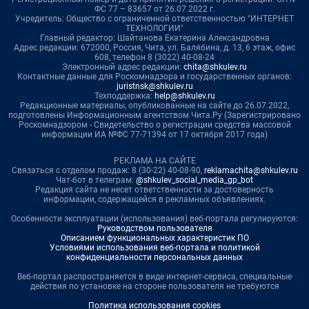
ФС 77 – 83657 от 26.07.2022 г.
Учредитель: Общество с ограниченной ответственностью "ИНТЕРНЕТ
ТЕХНОЛОГИИ"
Главный редактор: Шайтанова Екатерина Александровна
Адрес редакции: 672000, Россия, Чита, ул. Балябина, д. 13, 6 этаж, офис
608, телефон 8 (3022) 40-08-24
Электронный адрес редакции:
chita@shkulev.ru
Контактные данные для Роскомнадзора и государственных органов:
juristnsk@shkulev.ru
Техподдержка:
help@shkulev.ru
Редакционные материалы, опубликованные на сайте до 26.07.2022,
подготовлены Информационным агентством Чита.Ру (Зарегистрировано
Роскомнадзором - Свидетельство о регистрации средства массовой
информации ИА №ФС 77-71394 от 17 октября 2017 года)
РЕКЛАМА НА САЙТЕ
Связаться с отделом продаж: 8 (30-22) 40-08-90,
reklamachita@shkulev.ru
Чат-бот в телеграм:
@shkulev_social_media_gp_bot
Редакция сайта не несет ответственности за достоверность
информации, содержащейся в рекламных объявлениях.
Особенности эксплуатации (использования) веб-портала регулируются:
Руководством пользователя
Описанием функциональных характеристик ПО
Условиями использования веб-портала и политикой
конфиденциальности персональных данных
Веб-портал распространяется в виде интернет-сервиса, специальные
действия по установке на стороне пользователя не требуются
Политика использования cookies