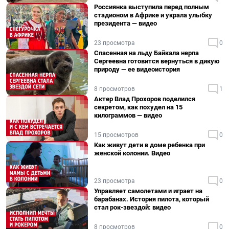
Россиянка выступила перед полным
стадионом в Африке и украла улыбку
президента — видео
23 просмотра
0
Спасенная на льду Байкала нерпа
Сергеевна готовится вернуться в дикую
природу — ее видеоистория
8 просмотров
1
Актер Влад Прохоров поделился
секретом, как похудел на 15
килограммов — видео
15 просмотров
0
Как живут дети в доме ребенка при
женской колонии. Видео
23 просмотра
0
Управляет самолетами и играет на
барабанах. История пилота, который
стал рок-звездой: видео
8 просмотров
0