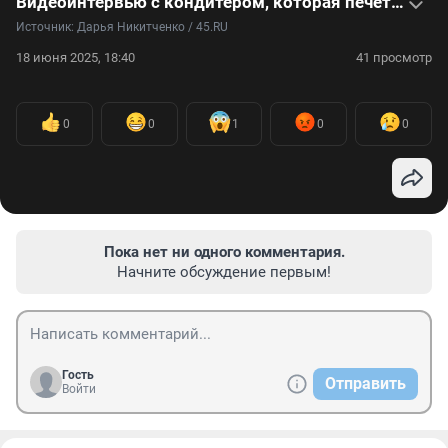
Видеоинтервью с кондитером, которая печет парящие торты
Источник: 
Дарья Никитченко / 45.RU
18 июня 2025, 18:40
41 просмотр
0
0
1
0
0
Пока нет ни одного комментария.
Начните обсуждение первым!
Гость
Отправить
Войти