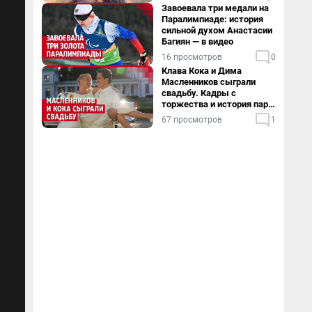
Завоевала три медали на
Паралимпиаде: история
сильной духом Анастасии
Багиян — в видео
16 просмотров
0
Клава Кока и Дима
Масленников сыграли
свадьбу. Кадры с
торжества и история пары
— в видео
67 просмотров
1