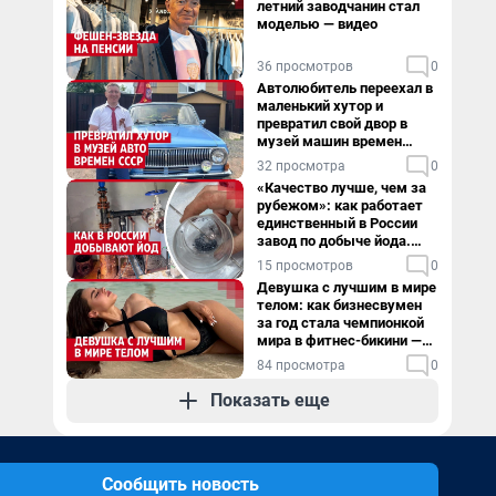
летний заводчанин стал
моделью — видео
36 просмотров
0
Автолюбитель переехал в
маленький хутор и
превратил свой двор в
музей машин времен
СССР. Видео
32 просмотра
0
«Качество лучше, чем за
рубежом»: как работает
единственный в России
завод по добыче йода.
Видео
15 просмотров
0
Девушка с лучшим в мире
телом: как бизнесвумен
за год стала чемпионкой
мира в фитнес-бикини —
видео
84 просмотра
0
Показать еще
Сообщить новость