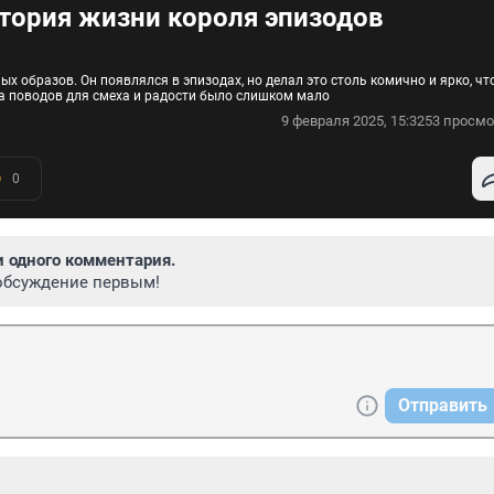
стория жизни короля эпизодов
 образов. Он появлялся в эпизодах, но делал это столь комично и ярко, чт
ра поводов для смеха и радости было слишком мало
9 февраля 2025, 15:32
53 просмо
0
и одного комментария.
обсуждение первым!
Отправить