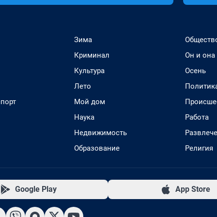
Зима
Обществ
Криминал
Он и она
Культура
Осень
Лето
Политик
спорт
Мой дом
Происше
Наука
Работа
Недвижимость
Развлеч
Образование
Религия
Google Play
App Store