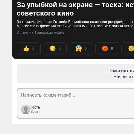
За улыбкой на экране — тоска: и
советского кино
За харизматичность Готлиба Ронинсоона называли рыцарем нелепых
многие его выражения стали крылатыми. Вот только в жизни акте
Источник: 
Городские медиа
0
0
0
0
Пока нет н
Начните 
Гость
Войти