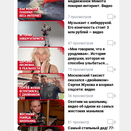
медвежонок Момота
покорил интернет. Видео
7 просмотров
0
Музыкант с киберрукой.
Его конечность стоит 3
млн рублей — видео
47 просмотров
0
«Мне говорили, что я
уродливая». История
девушки, которая не
способна улыбаться.
Видео
75 просмотров
0
Московский таксист
оказался «двойником»
Сергея Жукова и взорвал
соцсети: видео
36 просмотров
0
Охотник на школьниц:
видео об одном из самых
жестоких маньяков
81 просмотр
0
Самый стильный дед! 77-