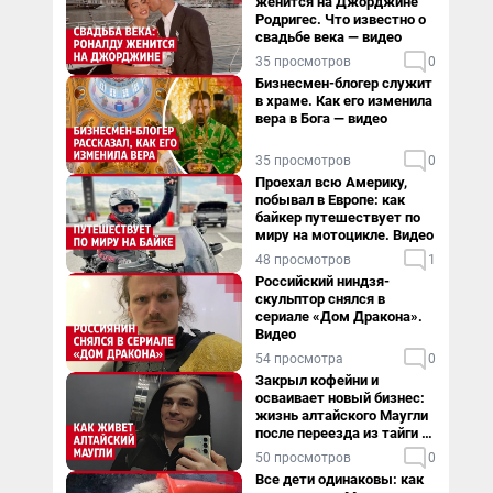
женится на Джорджине
Родригес. Что известно о
свадьбе века — видео
35 просмотров
0
Бизнесмен-блогер служит
в храме. Как его изменила
вера в Бога — видео
35 просмотров
0
Проехал всю Америку,
побывал в Европе: как
байкер путешествует по
миру на мотоцикле. Видео
48 просмотров
1
Российский ниндзя-
скульптор снялся в
сериале «Дом Дракона».
Видео
54 просмотра
0
Закрыл кофейни и
осваивает новый бизнес:
жизнь алтайского Маугли
после переезда из тайги в
столицу
50 просмотров
0
Все дети одинаковы: как