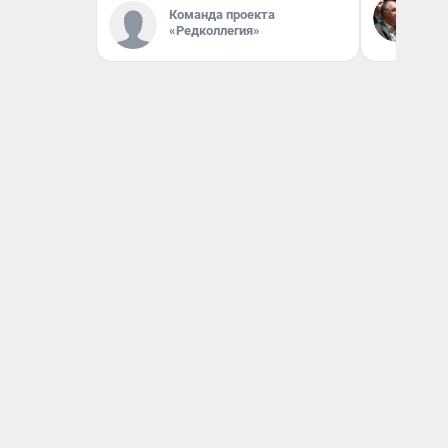
Команда проекта
Бл
вл
«Редколлегия»
би