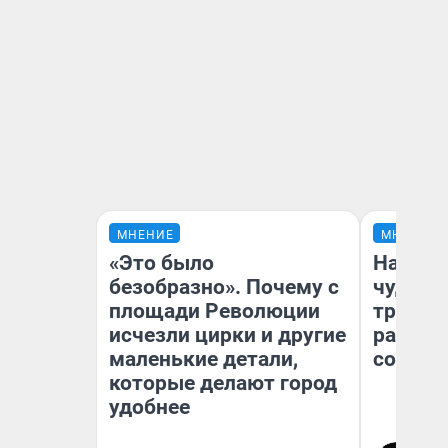
МНЕНИЕ
МНЕНИЕ
«Это было
Наслед
безобразно». Почему с
чудом 
площади Революции
трансп
исчезли цирки и другие
разнес
маленькие детали,
советс
которые делают город
удобнее
Ол