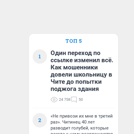
ТОП 5
Один переход по
1
ссылке изменил всё.
Как мошенники
довели школьницу в
Чите до попытки
поджога здания
24 758
50
«Не привози их мне в третий
2
раз». Читинец 40 лет
разводит голубей, которые