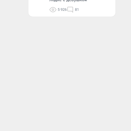
5 926
81