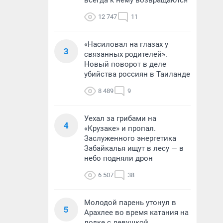
всегда к нему возвращаются
12 747
11
«Насиловал на глазах у
3
связанных родителей».
Новый поворот в деле
убийства россиян в Таиланде
8 489
9
Уехал за грибами на
4
«Крузаке» и пропал.
Заслуженного энергетика
Забайкалья ищут в лесу — в
небо подняли дрон
6 507
38
Молодой парень утонул в
5
Арахлее во время катания на
лодке с девушкой