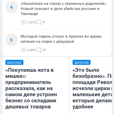
«Насиловал на глазах у связанных родителей».
4
Новый поворот в деле убийства россиян в
Таиланде
9 215
9
Молодой парень утонул в Арахлее во время
5
катания на лодке с девушкой
6 601
91
МНЕНИЕ
МНЕНИЕ
«Покупаешь кота в
«Это было
мешке»:
безобразно». П
предприниматель
площади Револ
рассказала, как на
исчезли цирки и
самом деле устроен
маленькие дета
бизнес со складами
которые делают
дешевых товаров
удобнее