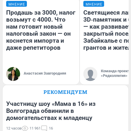
МНЕНИЕ
МНЕНИЕ
Продашь за 3000, налог
Светящиеся лав
возьмут с 4000. Что
3D‑памятник и 
нам готовит новый
— как развивае
налоговый закон — он
закрытый посел
коснется импорта и
Забайкалье с 
даже репетиторов
грантов и жите
Команда проект
Анастасия Завгородняя
«Редколлегия»
РЕКОМЕНДУЕМ
Участницу шоу «Мама в 16» из
Волгограда обвинили в
домогательствах к младенцу
12 часов
11 961
16