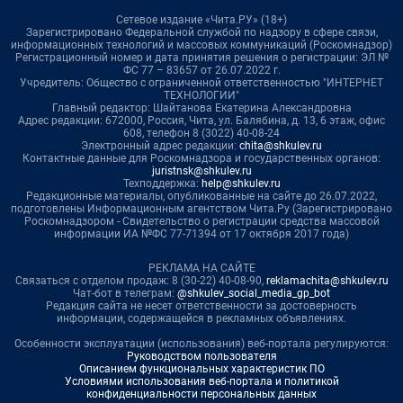
Сетевое издание «Чита.РУ» (18+)
Зарегистрировано Федеральной службой по надзору в сфере связи,
информационных технологий и массовых коммуникаций (Роскомнадзор)
Регистрационный номер и дата принятия решения о регистрации: ЭЛ №
ФС 77 – 83657 от 26.07.2022 г.
Учредитель: Общество с ограниченной ответственностью "ИНТЕРНЕТ
ТЕХНОЛОГИИ"
Главный редактор: Шайтанова Екатерина Александровна
Адрес редакции: 672000, Россия, Чита, ул. Балябина, д. 13, 6 этаж, офис
608, телефон 8 (3022) 40-08-24
Электронный адрес редакции:
chita@shkulev.ru
Контактные данные для Роскомнадзора и государственных органов:
juristnsk@shkulev.ru
Техподдержка:
help@shkulev.ru
Редакционные материалы, опубликованные на сайте до 26.07.2022,
подготовлены Информационным агентством Чита.Ру (Зарегистрировано
Роскомнадзором - Свидетельство о регистрации средства массовой
информации ИА №ФС 77-71394 от 17 октября 2017 года)
РЕКЛАМА НА САЙТЕ
Связаться с отделом продаж: 8 (30-22) 40-08-90,
reklamachita@shkulev.ru
Чат-бот в телеграм:
@shkulev_social_media_gp_bot
Редакция сайта не несет ответственности за достоверность
информации, содержащейся в рекламных объявлениях.
Особенности эксплуатации (использования) веб-портала регулируются:
Руководством пользователя
Описанием функциональных характеристик ПО
Условиями использования веб-портала и политикой
конфиденциальности персональных данных