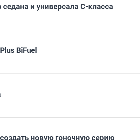
 седана и универсала C-класса
lus BiFuel
a
создать новую гоночную серию