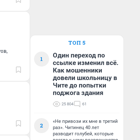
ТОП 5
ов,
Один переход по
1
ссылке изменил всё.
Как мошенники
довели школьницу в
Чите до попытки
поджога здания
25 804
61
«Не привози их мне в третий
2
раз». Читинец 40 лет
разводит голубей, которые