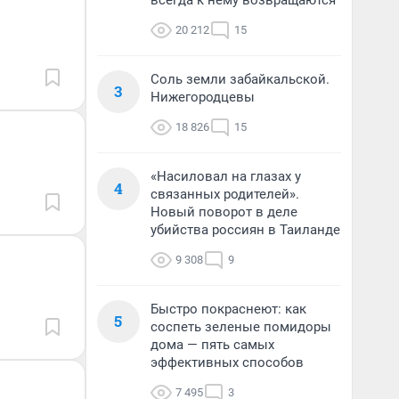
всегда к нему возвращаются
20 212
15
Соль земли забайкальской.
3
Нижегородцевы
18 826
15
«Насиловал на глазах у
4
связанных родителей».
Новый поворот в деле
убийства россиян в Таиланде
9 308
9
Быстро покраснеют: как
5
соспеть зеленые помидоры
дома — пять самых
эффективных способов
7 495
3