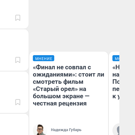
МНЕНИЕ
МНЕНИЕ
«Финал не совпал с
«Надо 
ожиданиями»: стоит ли
надо н
смотреть фильм
Почему
«Старый орел» на
перест
большом экране —
к успех
честная рецензия
Надежда Губарь
Ст