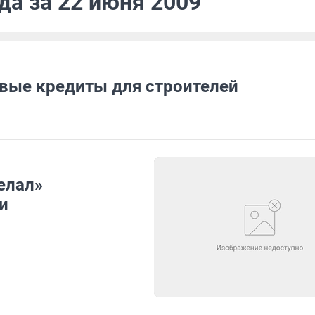
да за 22 июня 2009
евые кредиты для строителей
елал»
и