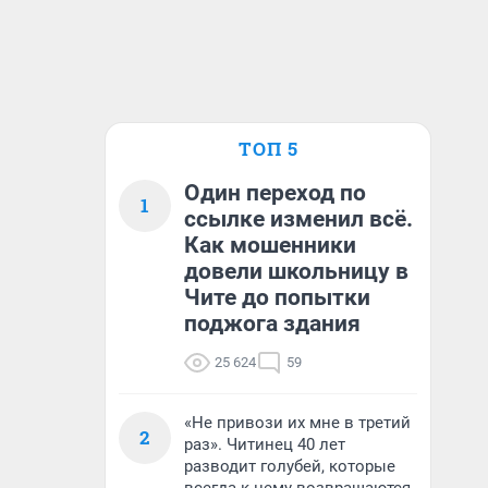
ТОП 5
Один переход по
1
ссылке изменил всё.
Как мошенники
довели школьницу в
Чите до попытки
поджога здания
25 624
59
«Не привози их мне в третий
2
раз». Читинец 40 лет
разводит голубей, которые