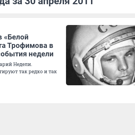
да за 30 апреля 2011
в «Белой
та Трофимова в
события недели
арий Недели.
ируют так редко и так