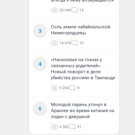
всегда к нему возвращаются
20 049
14
Соль земли забайкальской.
3
Нижегородцевы
18 470
10
«Насиловал на глазах у
4
связанных родителей».
Новый поворот в деле
убийства россиян в Таиланде
9 204
9
Молодой парень утонул в
5
Арахлее во время катания на
лодке с девушкой
6 582
91