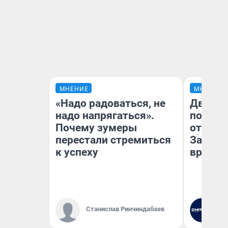
МНЕНИЕ
МНЕНИЕ
«Надо радоваться, не
Два ми
надо напрягаться».
подъем
Почему зумеры
от 100 
перестали стремиться
Забайк
к успеху
врачей 
Станислав Ринчиндабаев
Ре