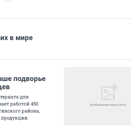
ших в мире
аше подворье
цев
терната для
ает работой 450
тинского района,
 продукции.