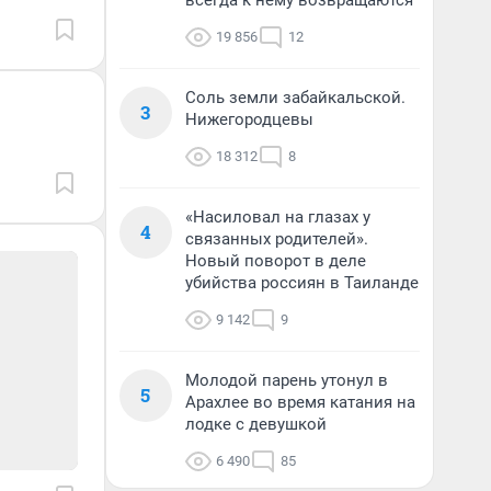
всегда к нему возвращаются
19 856
12
Соль земли забайкальской.
3
Нижегородцевы
18 312
8
«Насиловал на глазах у
4
связанных родителей».
Новый поворот в деле
убийства россиян в Таиланде
9 142
9
Молодой парень утонул в
5
Арахлее во время катания на
лодке с девушкой
6 490
85