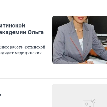
Читинской
академии Ольга
бной работе Читинской
андидат медицинских
ь