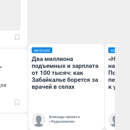
МНЕНИЕ
МНЕНИЕ
Два миллиона
«Надо 
подъемных и зарплата
надо н
-
от 100 тысяч: как
Почему
Забайкалье борется за
перест
для
врачей в селах
к успех
Команда проекта
Ст
«Редколлегия»