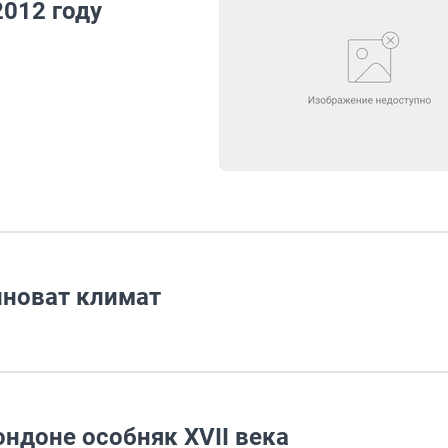
2012 году
иноват климат
ндоне особняк XVII века