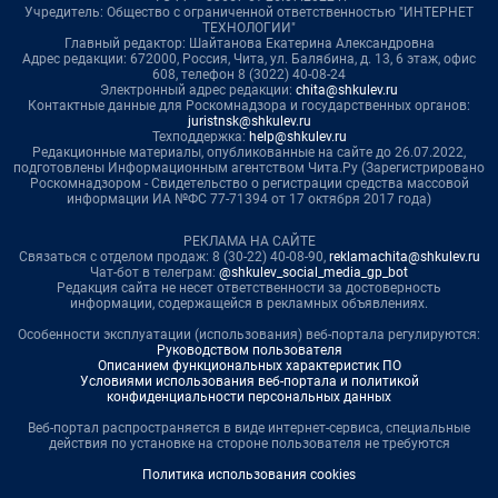
Учредитель: Общество с ограниченной ответственностью "ИНТЕРНЕТ
ТЕХНОЛОГИИ"
Главный редактор: Шайтанова Екатерина Александровна
Адрес редакции: 672000, Россия, Чита, ул. Балябина, д. 13, 6 этаж, офис
608, телефон 8 (3022) 40-08-24
Электронный адрес редакции:
chita@shkulev.ru
Контактные данные для Роскомнадзора и государственных органов:
juristnsk@shkulev.ru
Техподдержка:
help@shkulev.ru
Редакционные материалы, опубликованные на сайте до 26.07.2022,
подготовлены Информационным агентством Чита.Ру (Зарегистрировано
Роскомнадзором - Свидетельство о регистрации средства массовой
информации ИА №ФС 77-71394 от 17 октября 2017 года)
РЕКЛАМА НА САЙТЕ
Связаться с отделом продаж: 8 (30-22) 40-08-90,
reklamachita@shkulev.ru
Чат-бот в телеграм:
@shkulev_social_media_gp_bot
Редакция сайта не несет ответственности за достоверность
информации, содержащейся в рекламных объявлениях.
Особенности эксплуатации (использования) веб-портала регулируются:
Руководством пользователя
Описанием функциональных характеристик ПО
Условиями использования веб-портала и политикой
конфиденциальности персональных данных
Веб-портал распространяется в виде интернет-сервиса, специальные
действия по установке на стороне пользователя не требуются
Политика использования cookies