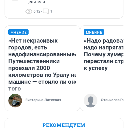
Целителя
6 127
1
МНЕНИЕ
МНЕНИЕ
«Нет некрасивых
«Надо радовать
городов, есть
надо напрягать
недофинансированные».
Почему зумер
Путешественники
перестали стр
проехали 2000
к успеху
километров по Уралу на
машине — стоило ли оно
того
Екатерина Литкевич
Станислав Рин
РЕКОМЕНДУЕМ