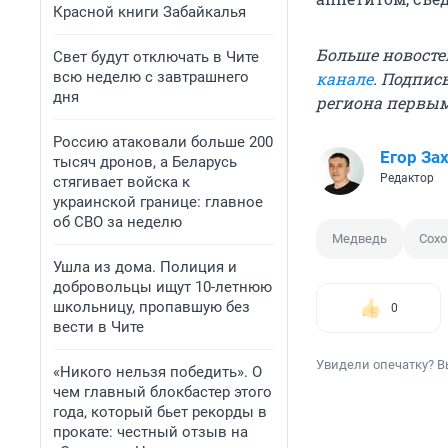
Красной книги Забайкалья
Больше новосте
Свет будут отключать в Чите
всю неделю с завтрашнего
канале
. Подпис
дня
региона первы
Россию атаковали больше 200
Егор За
тысяч дронов, а Беларусь
Редактор
стягивает войска к
украинской границе: главное
об СВО за неделю
Медведь
Сох
Ушла из дома. Полиция и
добровольцы ищут 10-летнюю
школьницу, пропавшую без
0
вести в Чите
Увидели опечатку? В
«Никого нельзя победить». О
чем главный блокбастер этого
года, который бьет рекорды в
прокате: честный отзыв на