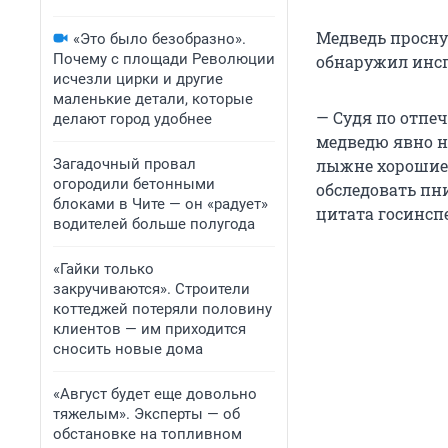
Медведь просну
«Это было безобразно».
Почему с площади Революции
обнаружил инсп
исчезли цирки и другие
маленькие детали, которые
— Судя по отпеч
делают город удобнее
медведю явно не
Загадочный провал
лыжне хорошие в
огородили бетонными
обследовать пн
блоками в Чите — он «радует»
цитата госинсп
водителей больше полугода
«Гайки только
закручиваются». Строители
коттеджей потеряли половину
клиентов — им приходится
сносить новые дома
«Август будет еще довольно
тяжелым». Эксперты — об
обстановке на топливном