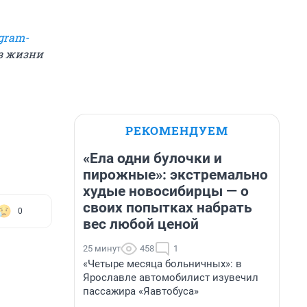
gram-
из жизни
РЕКОМЕНДУЕМ
«Ела одни булочки и
пирожные»: экстремально
худые новосибирцы — о
своих попытках набрать
0
вес любой ценой
25 минут
458
1
«Четыре месяца больничных»: в
Ярославле автомобилист изувечил
пассажира «Яавтобуса»