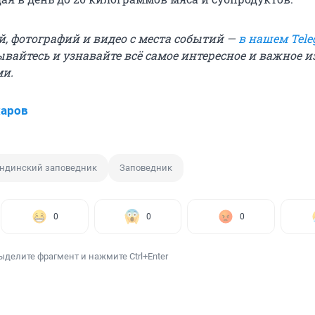
й, фотографий и видео с места событий —
в нашем Tele
ывайтесь и узнавайте всё самое интересное и важное 
ми.
харов
ондинский заповедник
Заповедник
0
0
0
ыделите фрагмент и нажмите Ctrl+Enter