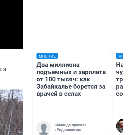
МНЕНИЕ
МНЕНИ
Два миллиона
Насле
и и
подъемных и зарплата
чудом
от 100 тысяч: как
транс
Забайкалье борется за
разне
врачей в селах
совет
Команда проекта
«Редколлегия»