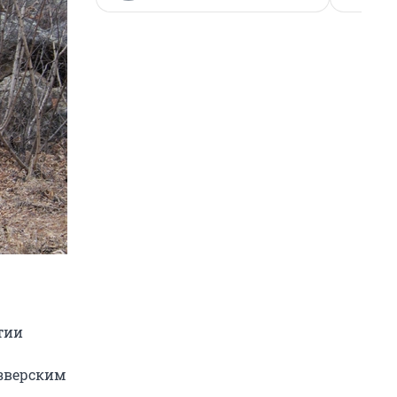
тии
 зверским