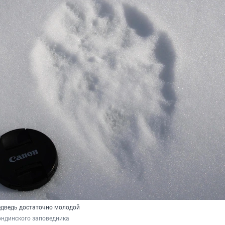
едведь достаточно молодой
ондинского заповедника