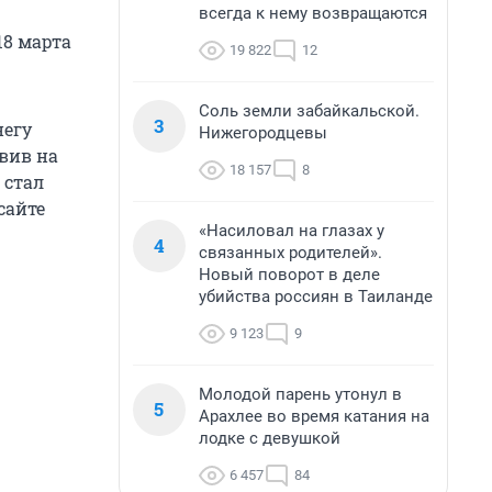
всегда к нему возвращаются
18 марта
19 822
12
Соль земли забайкальской.
3
негу
Нижегородцевы
авив на
18 157
8
 стал
сайте
«Насиловал на глазах у
4
связанных родителей».
Новый поворот в деле
убийства россиян в Таиланде
9 123
9
Молодой парень утонул в
5
Арахлее во время катания на
лодке с девушкой
6 457
84