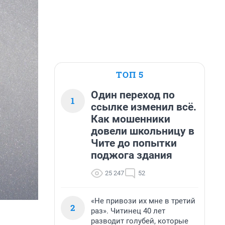
ТОП 5
Один переход по
1
ссылке изменил всё.
Как мошенники
довели школьницу в
Чите до попытки
поджога здания
25 247
52
«Не привози их мне в третий
2
раз». Читинец 40 лет
разводит голубей, которые