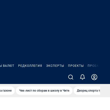
Ы ВАЛЮТ
РЕДКОЛЛЕГИЯ
ЭКСПЕРТЫ
ПРОЕКТЫ
ПРОБКИ
ИГ
а газоне
Чек-лист по сборам в школу в Чите
Дворец спорта требую