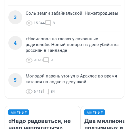
Соль земли забайкальской. Нижегородцевы
3
15 344
8
«Насиловал на глазах у связанных
4
родителей». Новый поворот в деле убийства
россиян в Таиланде
9 093
9
Молодой парень утонул в Арахлее во время
5
катания на лодке с девушкой
6 413
84
МНЕНИЕ
МНЕНИЕ
«Надо радоваться, не
Два миллиона
надо напрягаться».
подъемных и з