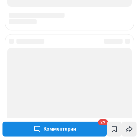
Техподдержка
Предвыборная агитация
Статистика канала в MAX
Все города сети
Мобильное приложение
Google Play
App Store
RuStore
29
Комментарии
Мы в соцсетях