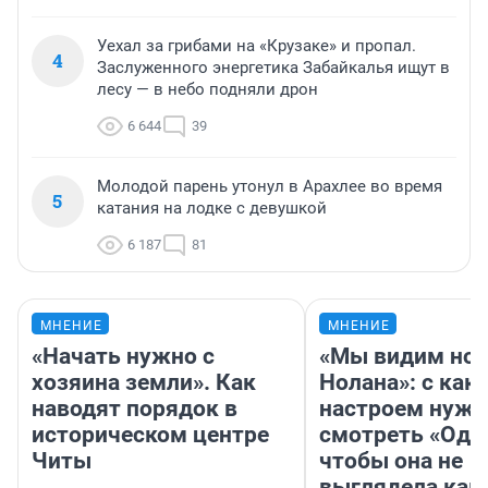
Уехал за грибами на «Крузаке» и пропал.
4
Заслуженного энергетика Забайкалья ищут в
лесу — в небо подняли дрон
6 644
39
Молодой парень утонул в Арахлее во время
5
катания на лодке с девушкой
6 187
81
МНЕНИЕ
МНЕНИЕ
«Начать нужно с
«Мы видим нов
хозяина земли». Как
Нолана»: с как
наводят порядок в
настроем нужн
историческом центре
смотреть «Оди
Читы
чтобы она не
выглядела как