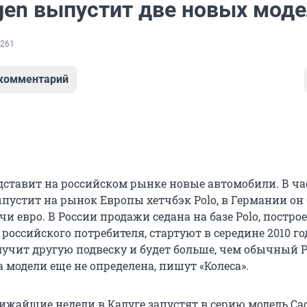
gen выпустит две новых мод
261
 комментарий
дставит на российском рынке новые автомобили. В ча
пустит на рынок Европы хетчбэк Polo, в Германии он 
ячи евро. В России продажи седана на базе Polo, постро
российского потребителя, стартуют в середине 2010 го
учит другую подвеску и будет больше, чем обычный P
 модели еще не определена, пишут «Колеса».
лижайшие недели в Калуге запустят в серию модель Cad