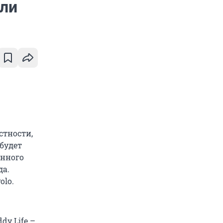
ели
стности,
будет
енного
да.
olo.
dy Life –