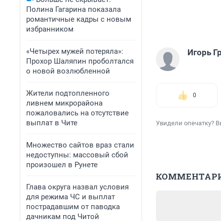
Полина Гагарина показала
романтичные кадры с новым
избранником
«Четырех мужей потеряла»:
Игорь Г
Прохор Шаляпин проболтался
о новой возлюбленной
Жители подтопленного
0
ливнем микрорайона
пожаловались на отсутствие
выплат в Чите
Увидели опечатку? В
Множество сайтов враз стали
недоступны: массовый сбой
произошел в Рунете
КОММЕНТАР
Глава округа назвал условия
для режима ЧС и выплат
пострадавшим от паводка
дачникам под Читой