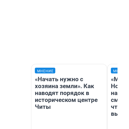
МНЕНИЕ
МНЕНИ
«Начать нужно с
«Мы в
хозяина земли». Как
Нолан
наводят порядок в
настр
историческом центре
смотр
Читы
чтобы
выгля