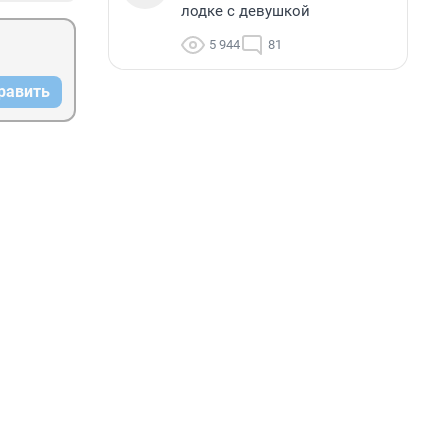
лодке с девушкой
5 944
81
равить