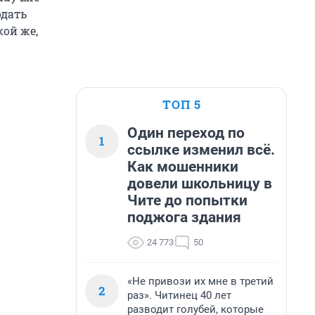
одать
кой же,
ТОП 5
Один переход по
1
ссылке изменил всё.
Как мошенники
довели школьницу в
Чите до попытки
поджога здания
24 773
50
«Не привози их мне в третий
2
раз». Читинец 40 лет
разводит голубей, которые