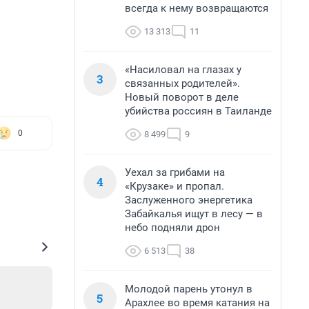
всегда к нему возвращаются
13 313
11
«Насиловал на глазах у
3
связанных родителей».
Новый поворот в деле
убийства россиян в Таиланде
0
8 499
9
Уехал за грибами на
4
«Крузаке» и пропал.
Заслуженного энергетика
Забайкалья ищут в лесу — в
небо подняли дрон
6 513
38
Молодой парень утонул в
5
Арахлее во время катания на