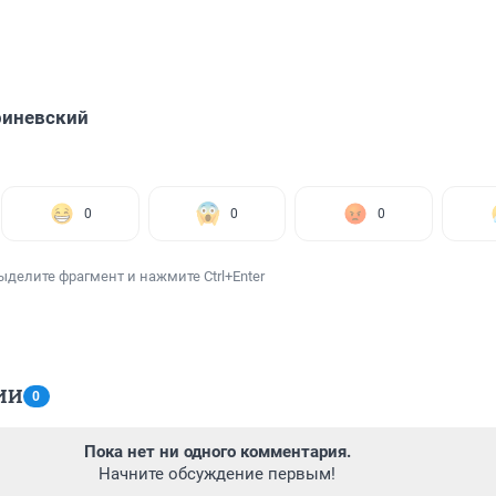
риневский
0
0
0
ыделите фрагмент и нажмите Ctrl+Enter
ИИ
0
Пока нет ни одного комментария.
Начните обсуждение первым!