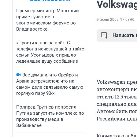
Volkswa
Премьер‑министр Монголии
примет участие в
9 июня 2009, 17:03
экономическом форуме во
Владивостоке
Написать
«Простите нас за всё». С
телефона исчезнувшей в тайге
семьи Усольцевых пришло
леденящее душу сообщение
Все думали, что Орейро и
Арана встречаются: что на
Volkswagen пре
самом деле связывало самую
автоконцерн вы
горячую пару 90-х
стоить 12,5 тыс
специально для 
Полпред Трутнев попросил
Автомобиль пол
Путина запустить комплекс по
Российская цена
производству меди в
Забайкалье
Кроме того, в б