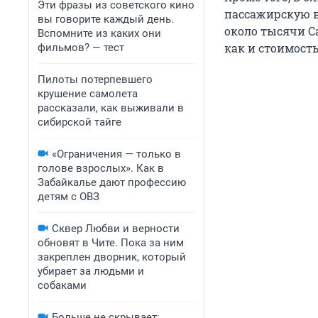
Эти фразы из советского кино
пассажирскую в
вы говорите каждый день.
около тысячи Ca
Вспомните из каких они
как и стоимость
фильмов? — тест
Пилоты потерпевшего
крушение самолета
рассказали, как выживали в
сибирской тайге
«Ограничения — только в
голове взрослых». Как в
Забайкалье дают профессию
детям с ОВЗ
Сквер Любви и верности
обновят в Чите. Пока за ним
закреплен дворник, который
убирает за людьми и
собаками
Больше не скрывает: