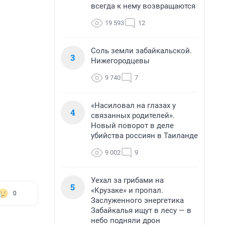
всегда к нему возвращаются
19 593
12
Соль земли забайкальской.
3
Нижегородцевы
9 740
7
«Насиловал на глазах у
4
связанных родителей».
Новый поворот в деле
убийства россиян в Таиланде
9 002
9
Уехал за грибами на
5
«Крузаке» и пропал.
0
Заслуженного энергетика
Забайкалья ищут в лесу — в
небо подняли дрон