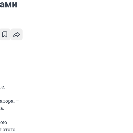
дами
е.
атора, –
а. –
вою
т этого