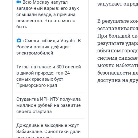
Всю Москву напугал
запускает опре
загадочный взрыв: его звук
слышали везде, а причина
В результате к
неизвестна. Что это могло
быть
останавливался 
При большей ск
«Смели гибриды Voyah». В
результате уда
России возник дефицит
обычном городс
электромобилей
система снижает
можно избежать
Тигры на пляже и 300 оленей
безопасности дл
в дикой природе: топ-24
самых красивых бухт
доступна на дру
Приморского края
Студентка ИРНИТУ получила
миллион рублей на развитие
своего стартапа
Дождливые выходные ждут
Забайкалье. Синоптики дали
прогноз погоды