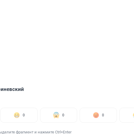
риневский
0
0
0
ыделите фрагмент и нажмите Ctrl+Enter