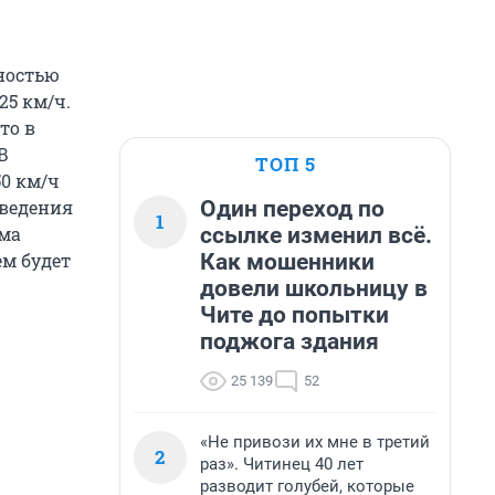
лностью
25 км/ч.
то в
В
ТОП 5
0 км/ч
Один переход по
введения
1
ссылке изменил всё.
ема
Как мошенники
ем будет
довели школьницу в
Чите до попытки
поджога здания
25 139
52
«Не привози их мне в третий
2
раз». Читинец 40 лет
разводит голубей, которые