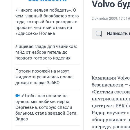
Volvo б
«Никого нельзя победить». О
чем главный блокбастер этого
2 октября 2009, 17:01
года, который бьет рекорды в
прокате: честный отзыв на
«Одиссею» Нолана
Написать
Лицевая гладь для чайников:
гайд от набора петель до
первого готового изделия
Потоки похожей на мазут
жидкости разлились после
Компания Volvo
дождя в парке ЗабВО
безопасности –
«Система состо
«Чтобы нас носили на
внутрисалонног
ручках, мы любим»: нерпа
цитирует РБК da
Сергеевна, которую спасли
Радар изучает 
бельком, стала звездой Сети.
Видео
обнаруживает п
очередь, распоз