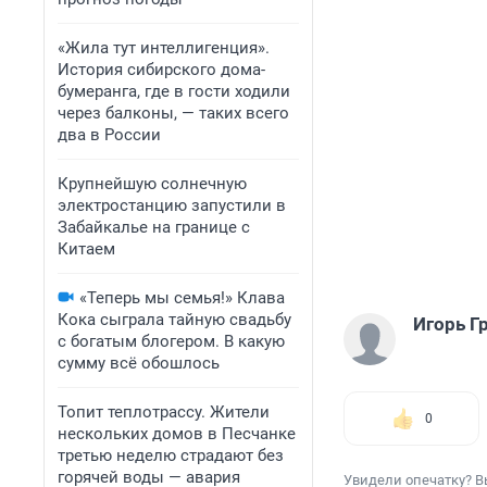
«Жила тут интеллигенция».
История сибирского дома-
бумеранга, где в гости ходили
через балконы, — таких всего
два в России
Крупнейшую солнечную
электростанцию запустили в
Забайкалье на границе с
Китаем
«Теперь мы семья!» Клава
Кока сыграла тайную свадьбу
Игорь Г
с богатым блогером. В какую
сумму всё обошлось
Топит теплотрассу. Жители
0
нескольких домов в Песчанке
третью неделю страдают без
горячей воды — авария
Увидели опечатку? В