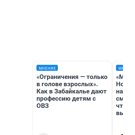
МНЕНИЕ
МНЕНИ
«Ограничения — только
«Мы в
в голове взрослых».
Нолан
Как в Забайкалье дают
настр
профессию детям с
смотр
ОВЗ
чтобы
выгля