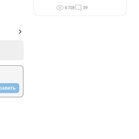
6 728
39
равить