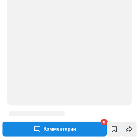
Рубрики
Реклама на сайте
Прайс-лист
О компании
Наши награды
Наши вакансии
Техподдержка
Предвыборная агитация
0
Комментарии
Статистика канала в MAX