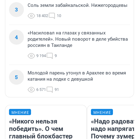
Соль земли забайкальской. Нижегородцевы
3
18 402
10
«Насиловал на глазах у связанных
4
родителей». Новый поворот в деле убийства
россиян в Таиланде
9 194
9
Молодой парень утонул в Арахлее во время
5
катания на лодке с девушкой
6 571
91
МНЕНИЕ
МНЕНИЕ
«Никого нельзя
«Надо радовать
победить». О чем
надо напрягать
главный блокбастер
Почему зумер