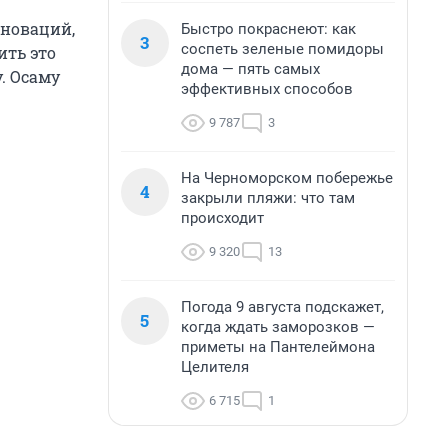
нноваций,
Быстро покраснеют: как
3
соспеть зеленые помидоры
ить это
дома — пять самых
. Осаму
эффективных способов
9 787
3
На Черноморском побережье
4
закрыли пляжи: что там
происходит
9 320
13
Погода 9 августа подскажет,
5
когда ждать заморозков —
приметы на Пантелеймона
Целителя
6 715
1