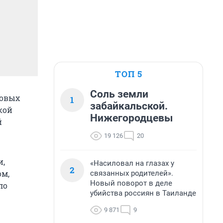
ТОП 5
Соль земли
новых
1
забайкальской.
кой
Нижегородцевы
й
19 126
20
и,
«Насиловал на глазах у
2
ом,
связанных родителей».
Новый поворот в деле
ло
убийства россиян в Таиланде
9 871
9