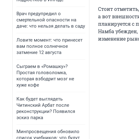
Стоит отметить
Врач предупредил о
а вот внешност
смертельной опасности на
планируется с 
даче: что нельзя делать в саду
Намба убежден, 
изменение рын
Ловите момент: что принесет
вам полное солнечное
затмение 12 августа
Сыграем в «Ромашку»?
Простая головоломка,
которая взбодрит мозг не
хуже кофе
Как будет выглядеть
Читинский Арбат после
реконструкции? Появился
эскиз парка
Минпросвещения обновило
список учебников: что будут