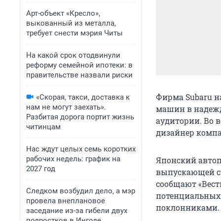
Арт-объект «Кресло»,
выкованный из металла,
требует снести мэрия Читы
На какой срок отодвинули
реформу семейной ипотеки: в
правительстве назвали риски
Фирма Subaru н
«Скорая, такси, доставка к
нам не могут заехать».
машин в надежд
Разбитая дорога портит жизнь
аудитории. Во 
читинцам
дизайнер компа
Нас ждут целых семь коротких
рабочих недель: график на
Японский автоп
2027 год
выпускающей ст
сообщают «Вести
Следком возбудил дело, а мэр
потенциальных 
провела внеплановое
поклонниками.
заседание из-за гибели двух
подростков в Ингоде