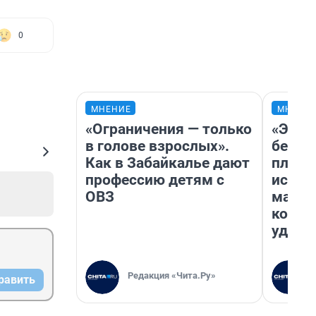
0
МНЕНИЕ
МНЕНИ
«Ограничения — только
«Это 
в голове взрослых».
безоб
Как в Забайкалье дают
площа
профессию детям с
исчез
ОВЗ
мален
котор
удобн
Редакция «Чита.Ру»
равить