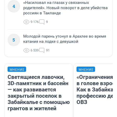
«Насиловал на глазах у связанных
4
родителей». Новый поворот в деле убийства
россиян в Таиланде
9 176
9
Молодой парень утонул в Арахлее во время
5
катания на лодке с девушкой
6 539
91
МНЕНИЕ
МНЕНИЕ
Светящиеся лавочки,
«Ограничения 
3D‑памятник и бассейн
в голове взрос
— как развивается
Как в Забайка
закрытый поселок в
профессию дет
Забайкалье с помощью
ОВЗ
грантов и жителей