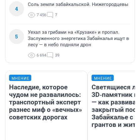
Соль земли забайкальской. Нижегородцевы
4
7 456
7
Уехал за грибами на «Крузаке» и пропал.
5
Заслуженного энергетика Забайкалья ищут в
лесу — в небо подняли дрон
6 694
39
МНЕНИЕ
МНЕНИЕ
Наследие, которое
Светящиеся ла
чудом не развалилось:
3D‑памятник и
транспортный эксперт
— как развивае
разнес миф о «вечных»
закрытый посе
советских дорогах
Забайкалье с 
грантов и жите